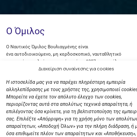
Ο Όμιλος
Ο Ναυτικός Όμιλος Βουλιαγμένης είναι
ένα
αυτοδιοικούμενο
, μη κερδοσκοπικό, ναυταθλητικό
σωματείο με πλούσια ιστορία από το 1937 και μεγάλη
Διαχείριση συναίνεσης για cookies
προσφορά στον αθλητισμό.
Η ιστοσελίδα μας για να παρέχει πληρέστερη εμπειρία
Έχει επιτύχει σημαντικές διακρίσεις στα αθλήματα της
αλληλεπίδρασης με τους χρήστες της, χρησιμοποιεί cookies
Κλασσικής Κολύμβησης, της Υδατοσφαίρισης, της
Μπορείτε να έχετε τον απόλυτο έλεγχο των cookies,
Συγχρονισμένης Κολύμβησης, της Ιστιοπλοΐας, της
περιορίζοντας αυτά στα απολύτως τεχνικά απαραίτητα, ή
Τεχνικής Κολύμβησης και του Θαλάσσιου Σκι.
επιλέγοντας όσα κρίνετε, για τη βελτιστοποίηση της εμπειρ
σας. Επιλέξτε «Απόρριψη» για τη χρήση μόνο των απολύτω
απαραίτητων, «Αποδοχή Όλων» για την πλήρη διάδραση, ή 
Μάθετε περισσότερα
όσα επιθυμείτε πλέον των απαραίτητων και «Αποθήκευση»,