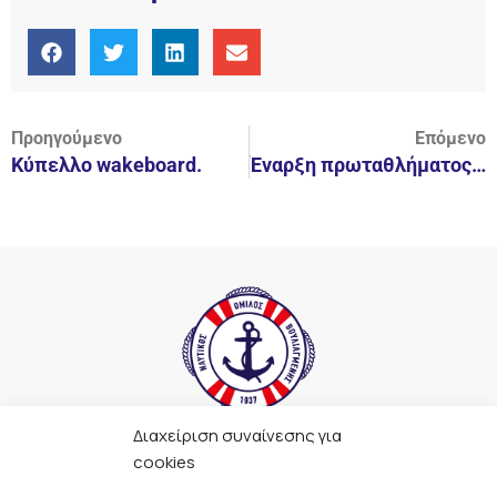
Προηγούμενο
Επόμενο
Κύπελλο wakeboard.
Έναρξη πρωταθλήματος για τις Γυναίκες.
Διαχείριση συναίνεσης για
F
I
Y
L
cookies
a
n
o
i