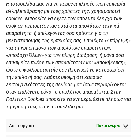
c
s
u
n
Η ιστοσελίδα μας για να παρέχει πληρέστερη εμπειρία
e
t
t
k
αλληλεπίδρασης με τους χρήστες της, χρησιμοποιεί
b
a
u
e
ΣΎΝΔΕΣΜΟΙ
o
g
b
d
cookies. Μπορείτε να έχετε τον απόλυτο έλεγχο των
o
r
e
i
cookies, περιορίζοντας αυτά στα απολύτως τεχνικά
k
a
n
Αθλητικές σχολές
απαραίτητα, ή επιλέγοντας όσα κρίνετε, για τη
m
Διάπλους
βελτιστοποίηση της εμπειρίας σας. Επιλέξτε «Απόρριψη»
για τη χρήση μόνο των απολύτως απαραίτητων,
Χορηγοί
«Αποδοχή Όλων» για την πλήρη διάδραση, ή μόνα όσα
Summer Camp
επιθυμείτε πλέον των απαραίτητων και «Αποθήκευση»,
ώστε ο φυλλομετρητής σας (browser) να καταχωρίσει
ΠΡΟΣΩΠΙΚΑ ΔΕΔΟΜΕΝΑ
την επιλογή σας. Λάβετε υπόψη ότι κάποιες
λειτουργικότητες της σελίδας μας ίσως περιορίζονται
Πολιτική Ιστοσελίδας
όταν επιλέγετε μόνο τα απολύτως απαραίτητα. Στην
Πολιτική Cookies μπορείτε να ενημερωθείτε πλήρως για
Πολιτική Cookies Iστοσελίδας
τη χρήση τους στην ιστοσελίδα μας.
Γενική Πολιτική ΝΟΒ
Ενημέρωση Βιντεοεπιτήρησης
Λειτουργικά
Ενημέρωση Summer Camp
Πάντα ενεργό