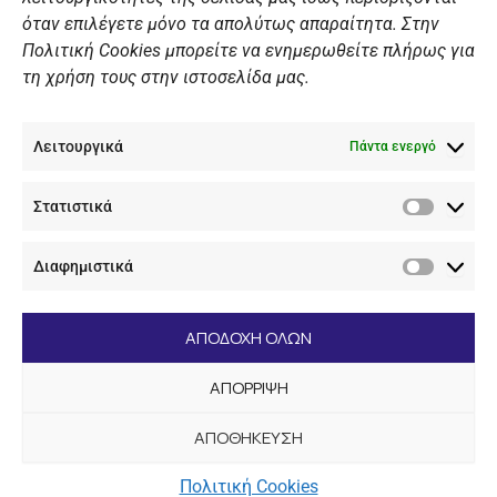
Πολιτική Ιστοσελίδας
όταν επιλέγετε μόνο τα απολύτως απαραίτητα. Στην
Πολιτική Cookies μπορείτε να ενημερωθείτε πλήρως για
Πολιτική Cookies Iστοσελίδας
τη χρήση τους στην ιστοσελίδα μας.
Γενική Πολιτική ΝΟΒ
Ενημέρωση Βιντεοεπιτήρησης
Λειτουργικά
Ενημέρωση Summer Camp
Πάντα ενεργό
Στατιστικά
ΕΠΙΚΟΙΝΩΝΊΑ
Στατιστ
Διαφημιστικά
+30 210 89 62 416
Διαφημι
+30 210 89 62 142
nov@nov.gr
ΑΠΟΔΟΧΗ ΟΛΩΝ
Ναυτικός Όμιλος Βουλιαγμένης Λαιμός Βουλιαγμένης
ΑΠΟΡΡΙΨΗ
166 71
ΑΠΟΘΗΚΕΥΣΗ
[dc_copyright]
Πολιτική Cookies