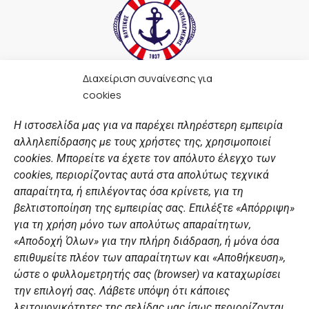
Διαχείριση συναίνεσης για
F
I
Y
L
cookies
a
n
o
i
c
s
u
n
Η ιστοσελίδα μας για να παρέχει πληρέστερη εμπειρία
e
t
t
k
αλληλεπίδρασης με τους χρήστες της, χρησιμοποιεί
b
a
u
e
ΣΎΝΔΕΣΜΟΙ
o
g
b
d
cookies. Μπορείτε να έχετε τον απόλυτο έλεγχο των
o
r
e
i
cookies, περιορίζοντας αυτά στα απολύτως τεχνικά
k
a
n
Αθλητικές σχολές
απαραίτητα, ή επιλέγοντας όσα κρίνετε, για τη
m
Διάπλους
βελτιστοποίηση της εμπειρίας σας. Επιλέξτε «Απόρριψη»
για τη χρήση μόνο των απολύτως απαραίτητων,
Χορηγοί
«Αποδοχή Όλων» για την πλήρη διάδραση, ή μόνα όσα
Summer Camp
επιθυμείτε πλέον των απαραίτητων και «Αποθήκευση»,
ώστε ο φυλλομετρητής σας (browser) να καταχωρίσει
ΠΡΟΣΩΠΙΚΑ ΔΕΔΟΜΕΝΑ
την επιλογή σας. Λάβετε υπόψη ότι κάποιες
λειτουργικότητες της σελίδας μας ίσως περιορίζονται