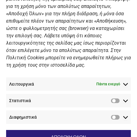
για τη χρήση μόνο των απολύτως απαραίτητων,
Χορηγοί
«Αποδοχή Όλων» για την πλήρη διάδραση, ή μόνα όσα
Summer Camp
επιθυμείτε πλέον των απαραίτητων και «Αποθήκευση»,
ώστε ο φυλλομετρητής σας (browser) να καταχωρίσει
ΠΡΟΣΩΠΙΚΑ ΔΕΔΟΜΕΝΑ
την επιλογή σας. Λάβετε υπόψη ότι κάποιες
λειτουργικότητες της σελίδας μας ίσως περιορίζονται
Πολιτική Ιστοσελίδας
όταν επιλέγετε μόνο τα απολύτως απαραίτητα. Στην
Πολιτική Cookies μπορείτε να ενημερωθείτε πλήρως για
Πολιτική Cookies Iστοσελίδας
τη χρήση τους στην ιστοσελίδα μας.
Γενική Πολιτική ΝΟΒ
Ενημέρωση Βιντεοεπιτήρησης
Λειτουργικά
Ενημέρωση Summer Camp
Πάντα ενεργό
Στατιστικά
ΕΠΙΚΟΙΝΩΝΊΑ
Στατιστ
Διαφημιστικά
+30 210 89 62 416
Διαφημι
+30 210 89 62 142
nov@nov.gr
ΑΠΟΔΟΧΗ ΟΛΩΝ