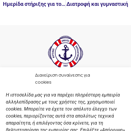
Ημερίδα στήριξης για τον αθλητή Ανδρόγεω Σαμψάκη – Μπακόπουλο
Διατροφή και γυμναστική
Διαχείριση συναίνεσης για
F
I
Y
L
cookies
a
n
o
i
c
s
u
n
Η ιστοσελίδα μας για να παρέχει πληρέστερη εμπειρία
e
t
t
k
αλληλεπίδρασης με τους χρήστες της, χρησιμοποιεί
b
a
u
e
ΣΎΝΔΕΣΜΟΙ
o
g
b
d
cookies. Μπορείτε να έχετε τον απόλυτο έλεγχο των
o
r
e
i
cookies, περιορίζοντας αυτά στα απολύτως τεχνικά
k
a
n
Αθλητικές σχολές
απαραίτητα, ή επιλέγοντας όσα κρίνετε, για τη
m
Διάπλους
βελτιστοποίηση της εμπειρίας σας. Επιλέξτε «Απόρριψη»