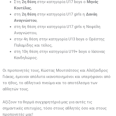
Στη
2η θέση
στην κατηγορία U17 boys ο
Μηνάς
Κουτέλας
,
στη
2η θέση
στην κατηγορία U17 girls η
Δανάη
Αναγνώστου
,
στη 6η θέση στην κατηγορία U17 girls η Νεφέλη
Αναγνώστου,
στην 4η θέση στην κατηγορία U13 boys ο Ορέστης
Παλαμίδης και τέλος,
στη 10η θέση στην κατηγορία U19+ boys ο Ιάσονας
Κανδηλώρος.
Οι προπονητές τους, Κώστας Μουτσάτσος και Αλέξανδρος
Γιάκας, έμειναν απόλυτα ικανοποιημένοι και υπερήφανοι από
το ήθος, το αθλητικό πνεύμα και το αποτέλεσμα των
αθλητών τους.
Αξίζουν τα θερμά συγχαρητήριά μας για αυτές τις
σημαντικές επιτυχίες, τόσο στους αθλητές όσο και στους
προπονητές μας!