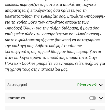
o
r
e
i
cookies, περιορίζοντας αυτά στα απολύτως τεχνικά
k
a
n
Αθλητικές σχολές
απαραίτητα, ή επιλέγοντας όσα κρίνετε, για τη
m
Διάπλους
βελτιστοποίηση της εμπειρίας σας. Επιλέξτε «Απόρριψη»
για τη χρήση μόνο των απολύτως απαραίτητων,
Χορηγοί
«Αποδοχή Όλων» για την πλήρη διάδραση, ή μόνα όσα
Summer Camp
επιθυμείτε πλέον των απαραίτητων και «Αποθήκευση»,
ώστε ο φυλλομετρητής σας (browser) να καταχωρίσει
ΠΡΟΣΩΠΙΚΑ ΔΕΔΟΜΕΝΑ
την επιλογή σας. Λάβετε υπόψη ότι κάποιες
λειτουργικότητες της σελίδας μας ίσως περιορίζονται
Πολιτική Ιστοσελίδας
όταν επιλέγετε μόνο τα απολύτως απαραίτητα. Στην
Πολιτική Cookies μπορείτε να ενημερωθείτε πλήρως για
Πολιτική Cookies Iστοσελίδας
τη χρήση τους στην ιστοσελίδα μας.
Γενική Πολιτική ΝΟΒ
Ενημέρωση Βιντεοεπιτήρησης
Λειτουργικά
Ενημέρωση Summer Camp
Πάντα ενεργό
Στατιστικά
ΕΠΙΚΟΙΝΩΝΊΑ
Στατιστ