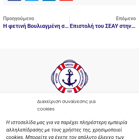
Προηγούμενο
Επόμενο
Η φετινή Βουλιαγμένη στις Γυναίκες.
Επιστολή του ΣΕΑΥ στην Κ.Ο.Ε.
Διαχείριση συναίνεσης για
F
I
Y
L
cookies
a
n
o
i
c
s
u
n
Η ιστοσελίδα μας για να παρέχει πληρέστερη εμπειρία
e
t
t
k
αλληλεπίδρασης με τους χρήστες της, χρησιμοποιεί
b
a
u
e
ΣΎΝΔΕΣΜΟΙ
o
g
b
d
cookies. Μπορείτε να έχετε τον απόλυτο έλεγχο των