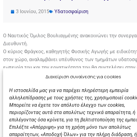
3 Ιουνίου, 2015
Υδατοσφαίριση
Ο Ναυτικός Όμιλος Βουλιαγμένης ανακοινώνει την συνεργασ
Διευθυντή.
Ο κύριος Φράγκος, καθηγητής Φυσικής Αγωγής με ειδικότη
στον χώρο, αναλαμβάνει υπέυθυνος των τμημάτων υδατοσφα
εμπειρία του και την εργατικότητα του θα συντελέσει στη
δώσει μια νέα πνοή στην οργάνωση και κυρίως στην παραγ
Διαχείριση συναίνεσης για cookies
Η ιστοσελίδα μας για να παρέχει πληρέστερη εμπειρία
αλληλεπίδρασης με τους χρήστες της, χρησιμοποιεί cooki
Μπορείτε να έχετε τον απόλυτο έλεγχο των cookies,
περιορίζοντας αυτά στα απολύτως τεχνικά απαραίτητα, ή
επιλέγοντας όσα κρίνετε, για τη βελτιστοποίηση της εμπει
Επιλέξτε «Απόρριψη» για τη χρήση μόνο των απολύτως
Προηγούμενο
απαραίτητων, «Αποδοχή Όλων» για την πλήρη διάδραση, ή