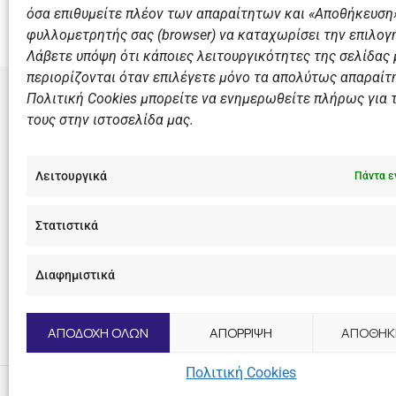
Ανακοίνωση για την αποχώρηση του Τεό Λοράντου α
όσα επιθυμείτε πλέον των απαραίτητων και «Αποθήκευση»
φυλλομετρητής σας (browser) να καταχωρίσει την επιλογή
Λάβετε υπόψη ότι κάποιες λειτουργικότητες της σελίδας
περιορίζονται όταν επιλέγετε μόνο τα απολύτως απαραίτ
Πολιτική Cookies μπορείτε να ενημερωθείτε πλήρως για 
τους στην ιστοσελίδα μας.
ΣΎΝΔΕΣΜΟ
Αθλητικές
Λειτουργικά
Πάντα ε
Διάπλους
Χορηγοί
Στατιστικά
Summer 
Διαφημιστικά
F
I
Y
L
a
n
o
i
c
s
u
n
ΑΠΟΔΟΧΗ ΟΛΩΝ
ΑΠΟΡΡΙΨΗ
ΑΠΟΘΗΚ
e
t
t
k
b
a
u
e
o
g
b
d
Πολιτική Cookies
[dc_copyright]
o
r
e
i