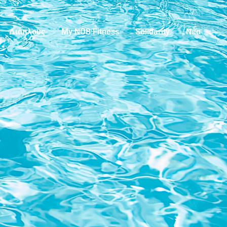
Διάπλους
My NOB Fitness
Solidarity
Νέα