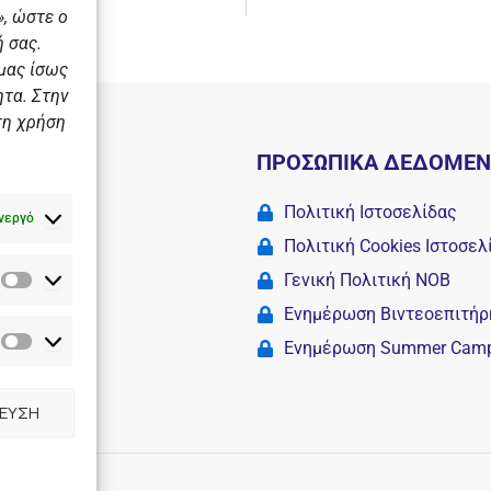
πό τον ΝΟΒ
, ώστε ο
 σας.
 μας ίσως
ητα. Στην
τη χρήση
Ι
ΠΡΟΣΩΠΙΚΑ ΔΕΔΟΜΕ
 σχολές
Πολιτική Ιστοσελίδας
νεργό
Πολιτική Cookies Iστοσελ
Γενική Πολιτική ΝΟΒ
Στατιστικά
Camp
Ενημέρωση Βιντεοεπιτήρ
Ενημέρωση Summer Cam
Διαφημιστικά
ΕΥΣΗ