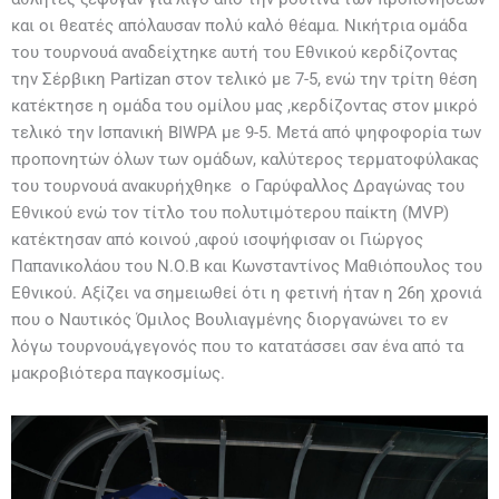
και οι θεατές απόλαυσαν πολύ καλό θέαμα. Νικήτρια ομάδα
του τουρνουά αναδείχτηκε αυτή του Εθνικού κερδίζοντας
την Σέρβικη Partizan στον τελικό με 7-5, ενώ την τρίτη θέση
κατέκτησε η ομάδα του ομίλου μας ,κερδίζοντας στον μικρό
τελικό την Ισπανική BIWPA με 9-5. Μετά από ψηφοφορία των
προπονητών όλων των ομάδων, καλύτερος τερματοφύλακας
του τουρνουά ανακυρήχθηκε ο Γαρύφαλλος Δραγώνας του
Εθνικού ενώ τον τίτλο του πολυτιμότερου παίκτη (MVP)
κατέκτησαν από κοινού ,αφού ισοψήφισαν οι Γιώργος
Παπανικολάου του Ν.Ο.Β και Κωνσταντίνος Μαθιόπουλος του
Εθνικού. Αξίζει να σημειωθεί ότι η φετινή ήταν η 26η χρονιά
που ο Ναυτικός Όμιλος Βουλιαγμένης διοργανώνει το εν
λόγω τουρνουά,γεγονός που το κατατάσσει σαν ένα από τα
μακροβιότερα παγκοσμίως.