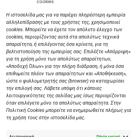
cookies
a
n
o
i
c
s
u
n
Η ιστοσελίδα μας για να παρέχει πληρέστερη εμπειρία
e
t
t
k
αλληλεπίδρασης με τους χρήστες της, χρησιμοποιεί
b
a
u
e
ΣΎΝΔΕΣΜΟΙ
o
g
b
d
cookies. Μπορείτε να έχετε τον απόλυτο έλεγχο των
o
r
e
i
cookies, περιορίζοντας αυτά στα απολύτως τεχνικά
k
a
n
Αθλητικές σχολές
απαραίτητα, ή επιλέγοντας όσα κρίνετε, για τη
m
Διάπλους
βελτιστοποίηση της εμπειρίας σας. Επιλέξτε «Απόρριψη»
για τη χρήση μόνο των απολύτως απαραίτητων,
Χορηγοί
«Αποδοχή Όλων» για την πλήρη διάδραση, ή μόνα όσα
Summer Camp
επιθυμείτε πλέον των απαραίτητων και «Αποθήκευση»,
ώστε ο φυλλομετρητής σας (browser) να καταχωρίσει
ΠΡΟΣΩΠΙΚΑ ΔΕΔΟΜΕΝΑ
την επιλογή σας. Λάβετε υπόψη ότι κάποιες
λειτουργικότητες της σελίδας μας ίσως περιορίζονται
Πολιτική Ιστοσελίδας
όταν επιλέγετε μόνο τα απολύτως απαραίτητα. Στην
Πολιτική Cookies μπορείτε να ενημερωθείτε πλήρως για
Πολιτική Cookies Iστοσελίδας
τη χρήση τους στην ιστοσελίδα μας.
Γενική Πολιτική ΝΟΒ
Ενημέρωση Βιντεοεπιτήρησης
Λειτουργικά
Πάντα ενεργό