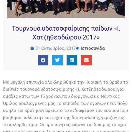
Τουρνουά υδατοσφαίρισης παίδων «Ι.
Χατζηθεοδώρου 2017»
31 Οκτωβρίου, 2017
Ιστιοσανίδα
Με μεγάλη επιτυχία ολοκληρώθηκε την Κυριακή το βράδυ το
διεθνές τουρνουά υδατοσφαίρισης «Ι. Χατζηθεοδώρου»για
ομάδες κάτω των 15 χρόνων,που διοργάνωσε ο Ναυτικός
Όμιλος Βουλιαγμένης μας.Το επίπεδο των αγώνων ήταν πολύ
υψηλό και κράτησαν αμείωτο το ενδιαφέρον του κόσμου που
βοήθησε πολύ στην επιτυχία της διοργάνωσης, γεμίζοντας
το κολυμβητήριο.Οι προπονητές έκαναν τις δοκιμές τους,οι
αθλητές ξέφυγαν για λίγο από την ρουτίνα των προπονήσεων