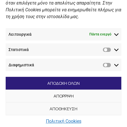
Πολιτική Ιστοσελίδας
όταν επιλέγετε μόνο τα απολύτως απαραίτητα. Στην
Πολιτική Cookies μπορείτε να ενημερωθείτε πλήρως για
Πολιτική Cookies Iστοσελίδας
τη χρήση τους στην ιστοσελίδα μας.
Γενική Πολιτική ΝΟΒ
Ενημέρωση Βιντεοεπιτήρησης
Λειτουργικά
Ενημέρωση Summer Camp
Πάντα ενεργό
Στατιστικά
ΕΠΙΚΟΙΝΩΝΊΑ
Στατιστ
Διαφημιστικά
+30 210 89 62 416
Διαφημι
+30 210 89 62 142
nov@nov.gr
ΑΠΟΔΟΧΗ ΟΛΩΝ
Ναυτικός Όμιλος Βουλιαγμένης Λαιμός Βουλιαγμένης
ΑΠΟΡΡΙΨΗ
166 71
ΑΠΟΘΗΚΕΥΣΗ
[dc_copyright]
Πολιτική Cookies