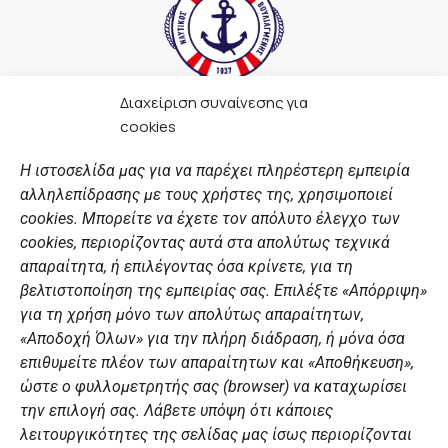
Διαχείριση συναίνεσης για
F
I
Y
L
cookies
a
n
o
i
c
s
u
n
Η ιστοσελίδα μας για να παρέχει πληρέστερη εμπειρία
e
t
t
k
αλληλεπίδρασης με τους χρήστες της, χρησιμοποιεί
b
a
u
e
ΣΎΝΔΕΣΜΟΙ
o
g
b
d
cookies. Μπορείτε να έχετε τον απόλυτο έλεγχο των
o
r
e
i
cookies, περιορίζοντας αυτά στα απολύτως τεχνικά
k
a
n
Αθλητικές σχολές
απαραίτητα, ή επιλέγοντας όσα κρίνετε, για τη
m
Διάπλους
βελτιστοποίηση της εμπειρίας σας. Επιλέξτε «Απόρριψη»
για τη χρήση μόνο των απολύτως απαραίτητων,
Χορηγοί
«Αποδοχή Όλων» για την πλήρη διάδραση, ή μόνα όσα
Summer Camp
επιθυμείτε πλέον των απαραίτητων και «Αποθήκευση»,
ώστε ο φυλλομετρητής σας (browser) να καταχωρίσει
ΠΡΟΣΩΠΙΚΑ ΔΕΔΟΜΕΝΑ
την επιλογή σας. Λάβετε υπόψη ότι κάποιες
λειτουργικότητες της σελίδας μας ίσως περιορίζονται