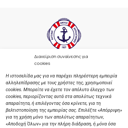
Διαχείριση συναίνεσης για
F
I
Y
L
cookies
a
n
o
i
c
s
u
n
Η ιστοσελίδα μας για να παρέχει πληρέστερη εμπειρία
e
t
t
k
αλληλεπίδρασης με τους χρήστες της, χρησιμοποιεί
b
a
u
e
ΣΎΝΔΕΣΜΟΙ
o
g
b
d
cookies. Μπορείτε να έχετε τον απόλυτο έλεγχο των
o
r
e
i
cookies, περιορίζοντας αυτά στα απολύτως τεχνικά
k
a
n
Αθλητικές σχολές
απαραίτητα, ή επιλέγοντας όσα κρίνετε, για τη
m
Διάπλους
βελτιστοποίηση της εμπειρίας σας. Επιλέξτε «Απόρριψη»
για τη χρήση μόνο των απολύτως απαραίτητων,
Χορηγοί
«Αποδοχή Όλων» για την πλήρη διάδραση, ή μόνα όσα
Summer Camp