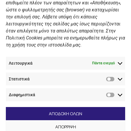
επιθυμείτε πλέον των απαραίτητων και «Αποθήκευση»,
ώστε ο φυλλομετρητής σας (browser) να καταχωρίσει
ΠΡΟΣΩΠΙΚΑ ΔΕΔΟΜΕΝΑ
την επιλογή σας. Λάβετε υπόψη ότι κάποιες
λειτουργικότητες της σελίδας μας ίσως περιορίζονται
Πολιτική Ιστοσελίδας
όταν επιλέγετε μόνο τα απολύτως απαραίτητα. Στην
Πολιτική Cookies μπορείτε να ενημερωθείτε πλήρως για
Πολιτική Cookies Iστοσελίδας
τη χρήση τους στην ιστοσελίδα μας.
Γενική Πολιτική ΝΟΒ
Ενημέρωση Βιντεοεπιτήρησης
Λειτουργικά
Ενημέρωση Summer Camp
Πάντα ενεργό
Στατιστικά
ΕΠΙΚΟΙΝΩΝΊΑ
Στατιστ
Διαφημιστικά
+30 210 89 62 416
Διαφημι
+30 210 89 62 142
nov@nov.gr
ΑΠΟΔΟΧΗ ΟΛΩΝ
Ναυτικός Όμιλος Βουλιαγμένης Λαιμός Βουλιαγμένης
ΑΠΟΡΡΙΨΗ
166 71