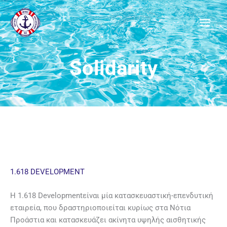
Μετάβαση
στο
περιεχόμενο
Solidarity
1.618 DEVELOPMENT
Η
1.618 Developmentείναι μία κ
ατασκευαστική-επενδυτική
εταιρεία, που δραστηριοποιείται κυρίως στα Νότια
Προάστια και κατασκευάζει ακίνητα υψηλής αισθητικής