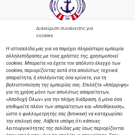
Διαχείριση συναίνεσης για
F
I
Y
L
cookies
a
n
o
i
c
s
u
n
Η ιστοσελίδα μας για να παρέχει πληρέστερη εμπειρία
e
t
t
k
αλληλεπίδρασης με τους χρήστες της, χρησιμοποιεί
b
a
u
e
ΣΎΝΔΕΣΜΟΙ
o
g
b
d
cookies. Μπορείτε να έχετε τον απόλυτο έλεγχο των
o
r
e
i
cookies, περιορίζοντας αυτά στα απολύτως τεχνικά
k
a
n
Αθλητικές σχολές
απαραίτητα, ή επιλέγοντας όσα κρίνετε, για τη
m
Διάπλους
βελτιστοποίηση της εμπειρίας σας. Επιλέξτε «Απόρριψη»
για τη χρήση μόνο των απολύτως απαραίτητων,
Χορηγοί
«Αποδοχή Όλων» για την πλήρη διάδραση, ή μόνα όσα
Summer Camp
επιθυμείτε πλέον των απαραίτητων και «Αποθήκευση»,
ώστε ο φυλλομετρητής σας (browser) να καταχωρίσει
ΠΡΟΣΩΠΙΚΑ ΔΕΔΟΜΕΝΑ
την επιλογή σας. Λάβετε υπόψη ότι κάποιες
λειτουργικότητες της σελίδας μας ίσως περιορίζονται
Πολιτική Ιστοσελίδας