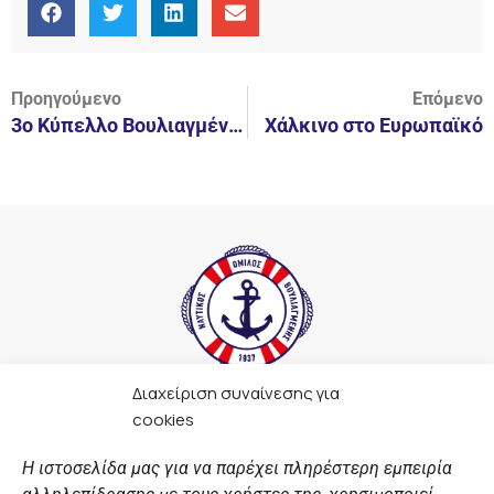
Προηγούμενο
Επόμενο
3o Κύπελλο Βουλιαγμένης Wakeboard 2016.
Χάλκινο στο Ευρωπαϊκό
Διαχείριση συναίνεσης για
F
I
Y
L
cookies
a
n
o
i
c
s
u
n
Η ιστοσελίδα μας για να παρέχει πληρέστερη εμπειρία
e
t
t
k