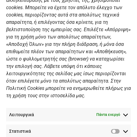
αλληλεπίδρασης με τους χρήστες της, χρησιμοποιεί
b
a
u
e
ΣΎΝΔΕΣΜΟΙ
o
g
b
d
cookies. Μπορείτε να έχετε τον απόλυτο έλεγχο των
o
r
e
i
cookies, περιορίζοντας αυτά στα απολύτως τεχνικά
k
a
n
Αθλητικές σχολές
απαραίτητα, ή επιλέγοντας όσα κρίνετε, για τη
m
Διάπλους
βελτιστοποίηση της εμπειρίας σας. Επιλέξτε «Απόρριψη»
για τη χρήση μόνο των απολύτως απαραίτητων,
Χορηγοί
«Αποδοχή Όλων» για την πλήρη διάδραση, ή μόνα όσα
Summer Camp
επιθυμείτε πλέον των απαραίτητων και «Αποθήκευση»,
ώστε ο φυλλομετρητής σας (browser) να καταχωρίσει
ΠΡΟΣΩΠΙΚΑ ΔΕΔΟΜΕΝΑ
την επιλογή σας. Λάβετε υπόψη ότι κάποιες
λειτουργικότητες της σελίδας μας ίσως περιορίζονται
Πολιτική Ιστοσελίδας
όταν επιλέγετε μόνο τα απολύτως απαραίτητα. Στην
Πολιτική Cookies μπορείτε να ενημερωθείτε πλήρως για
Πολιτική Cookies Iστοσελίδας
τη χρήση τους στην ιστοσελίδα μας.
Γενική Πολιτική ΝΟΒ
Ενημέρωση Βιντεοεπιτήρησης
Λειτουργικά
Ενημέρωση Summer Camp
Πάντα ενεργό
Στατιστικά
ΕΠΙΚΟΙΝΩΝΊΑ
Στατιστ