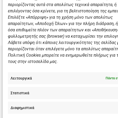
Linkedin.com
περιορίζοντας αυτά στα απολύτως τεχνικά απαραίτητα, ή
επιλέγοντας όσα κρίνετε, για τη βελτιστοποίηση της εμπει
Επιλέξτε «Απόρριψη» για τη χρήση μόνο των απολύτως
Επιστροφή
απαραίτητων, «Αποδοχή Όλων» για την πλήρη διάδραση, ή
όσα επιθυμείτε πλέον των απαραίτητων και «Αποθήκευση»
φυλλομετρητής σας (browser) να καταχωρίσει την επιλογή
Λάβετε υπόψη ότι κάποιες λειτουργικότητες της σελίδας
περιορίζονται όταν επιλέγετε μόνο τα απολύτως απαραίτ
Πολιτική Cookies μπορείτε να ενημερωθείτε πλήρως για 
τους στην ιστοσελίδα μας.
ΣΎΝΔΕΣΜΟ
Αθλητικές
Λειτουργικά
Πάντα ε
Διάπλους
Χορηγοί
Στατιστικά
Summer 
Διαφημιστικά
F
I
Y
L
a
n
o
i