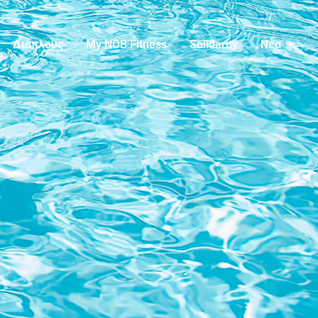
Διάπλους
My NOB Fitness
Solidarity
Νέα