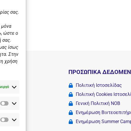
ρίας σας.
 μόνα
, ώστε ο
 σας.
 μας ίσως
ητα. Στην
τη χρήση
Ι
ΠΡΟΣΩΠΙΚΑ ΔΕΔΟΜΕ
 σχολές
Πολιτική Ιστοσελίδας
νεργό
Πολιτική Cookies Iστοσελ
Γενική Πολιτική ΝΟΒ
Στατιστικά
Camp
Ενημέρωση Βιντεοεπιτήρ
Ενημέρωση Summer Cam
Διαφημιστικά