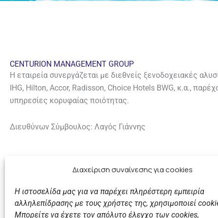
CENTURION MANAGEMENT GROUP
Η εταιρεία συνεργάζεται με διεθνείς ξενοδοχειακές αλυσί
IHG, Hilton, Accor, Radisson, Choice Hotels BWG, κ.α., παρ
υπηρεσίες κορυφαίας ποιότητας.
Διευθύνων Σύμβουλος: Λαγός Γιάννης
Διαχείριση συναίνεσης για cookies
Στοιχεία Επικοινωνίας
Website:
centurionhotels.eu
Η ιστοσελίδα μας για να παρέχει πληρέστερη εμπειρία
Τηλ. +30 6932718718
αλληλεπίδρασης με τους χρήστες της, χρησιμοποιεί cooki
Ε-mail:
john.lagos@centurionhotels.eu
Μπορείτε να έχετε τον απόλυτο έλεγχο των cookies,