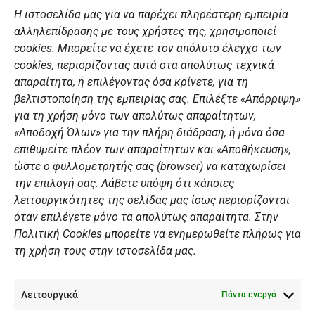
c
s
u
n
Η ιστοσελίδα μας για να παρέχει πληρέστερη εμπειρία
e
t
t
k
αλληλεπίδρασης με τους χρήστες της, χρησιμοποιεί
b
a
u
e
ΣΎΝΔΕΣΜΟΙ
o
g
b
d
cookies. Μπορείτε να έχετε τον απόλυτο έλεγχο των
o
r
e
i
cookies, περιορίζοντας αυτά στα απολύτως τεχνικά
k
a
n
Αθλητικές σχολές
απαραίτητα, ή επιλέγοντας όσα κρίνετε, για τη
m
Διάπλους
βελτιστοποίηση της εμπειρίας σας. Επιλέξτε «Απόρριψη»
για τη χρήση μόνο των απολύτως απαραίτητων,
Χορηγοί
«Αποδοχή Όλων» για την πλήρη διάδραση, ή μόνα όσα
Summer Camp
επιθυμείτε πλέον των απαραίτητων και «Αποθήκευση»,
ώστε ο φυλλομετρητής σας (browser) να καταχωρίσει
ΠΡΟΣΩΠΙΚΑ ΔΕΔΟΜΕΝΑ
την επιλογή σας. Λάβετε υπόψη ότι κάποιες
λειτουργικότητες της σελίδας μας ίσως περιορίζονται
Πολιτική Ιστοσελίδας
όταν επιλέγετε μόνο τα απολύτως απαραίτητα. Στην
Πολιτική Cookies μπορείτε να ενημερωθείτε πλήρως για
Πολιτική Cookies Iστοσελίδας
τη χρήση τους στην ιστοσελίδα μας.
Γενική Πολιτική ΝΟΒ
Ενημέρωση Βιντεοεπιτήρησης
Λειτουργικά
Ενημέρωση Summer Camp
Πάντα ενεργό