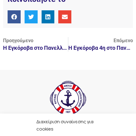
Προηγούμενο
Επόμενο
Η Εγκόροβα στο Πανελλήνιο Ανοικτής Θάλασσας
Η Εγκόροβα 4η στο Πανελλήνιο Γυναικών!
Διαχείριση συναίνεσης για
F
I
Y
L
cookies
a
n
o
i