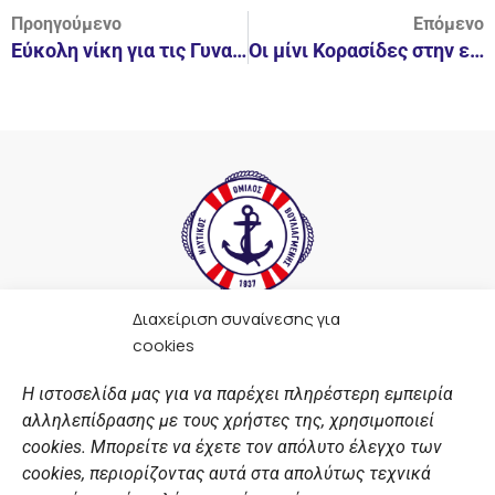
Προηγούμενο
Επόμενο
Εύκολη νίκη για τις Γυναίκες στο Λαιμό, επί του Εθνικού! Δευτέρα, στον Πειραιά
Οι μίνι Κορασίδες στην επόμενη φάση!
Διαχείριση συναίνεσης για
F
I
Y
L
cookies
a
n
o
i
c
s
u
n
Η ιστοσελίδα μας για να παρέχει πληρέστερη εμπειρία
e
t
t
k
αλληλεπίδρασης με τους χρήστες της, χρησιμοποιεί
b
a
u
e
ΣΎΝΔΕΣΜΟΙ
o
g
b
d
cookies. Μπορείτε να έχετε τον απόλυτο έλεγχο των
o
r
e
i
cookies, περιορίζοντας αυτά στα απολύτως τεχνικά
k
a
n
Αθλητικές σχολές