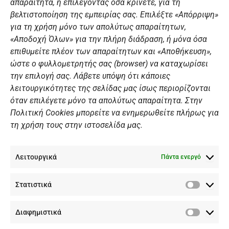
απαραίτητα, ή επιλέγοντας όσα κρίνετε, για τη
m
Διάπλους
βελτιστοποίηση της εμπειρίας σας. Επιλέξτε «Απόρριψη»
για τη χρήση μόνο των απολύτως απαραίτητων,
Χορηγοί
«Αποδοχή Όλων» για την πλήρη διάδραση, ή μόνα όσα
Summer Camp
επιθυμείτε πλέον των απαραίτητων και «Αποθήκευση»,
ώστε ο φυλλομετρητής σας (browser) να καταχωρίσει
ΠΡΟΣΩΠΙΚΑ ΔΕΔΟΜΕΝΑ
την επιλογή σας. Λάβετε υπόψη ότι κάποιες
λειτουργικότητες της σελίδας μας ίσως περιορίζονται
Πολιτική Ιστοσελίδας
όταν επιλέγετε μόνο τα απολύτως απαραίτητα. Στην
Πολιτική Cookies μπορείτε να ενημερωθείτε πλήρως για
Πολιτική Cookies Iστοσελίδας
τη χρήση τους στην ιστοσελίδα μας.
Γενική Πολιτική ΝΟΒ
Ενημέρωση Βιντεοεπιτήρησης
Λειτουργικά
Ενημέρωση Summer Camp
Πάντα ενεργό
Στατιστικά
ΕΠΙΚΟΙΝΩΝΊΑ
Στατιστ
Διαφημιστικά
+30 210 89 62 416
Διαφημι
+30 210 89 62 142