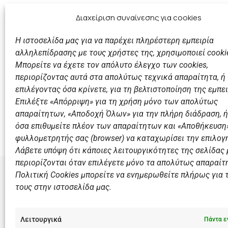
Member-to-Member Loyalty: 20% έκπτωση στα μέλη του Ν.Ο.
Διαχείριση συναίνεσης για cookies
Στοιχεία Επικοινωνίας
Η ιστοσελίδα μας για να παρέχει πληρέστερη εμπειρία
Website:
dominiontps.com
αλληλεπίδρασης με τους χρήστες της, χρησιμοποιεί cooki
Τηλ. +302294057137 / +306997191240
Μπορείτε να έχετε τον απόλυτο έλεγχο των cookies,
E-mail:
περιορίζοντας αυτά στα απολύτως τεχνικά απαραίτητα, ή
d.thomopoulos@dominiontps.com
επιλέγοντας όσα κρίνετε, για τη βελτιστοποίηση της εμπει
Επιλέξτε «Απόρριψη» για τη χρήση μόνο των απολύτως
Επιστροφή
απαραίτητων, «Αποδοχή Όλων» για την πλήρη διάδραση, ή
όσα επιθυμείτε πλέον των απαραίτητων και «Αποθήκευση»
φυλλομετρητής σας (browser) να καταχωρίσει την επιλογή
Λάβετε υπόψη ότι κάποιες λειτουργικότητες της σελίδας
περιορίζονται όταν επιλέγετε μόνο τα απολύτως απαραίτ
Πολιτική Cookies μπορείτε να ενημερωθείτε πλήρως για 
τους στην ιστοσελίδα μας.
ΣΎΝΔΕΣΜΟ
Αθλητικές
Λειτουργικά
Πάντα ε