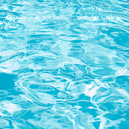
Διάπλους
My NOB Fitness
Solidarity
Νέα