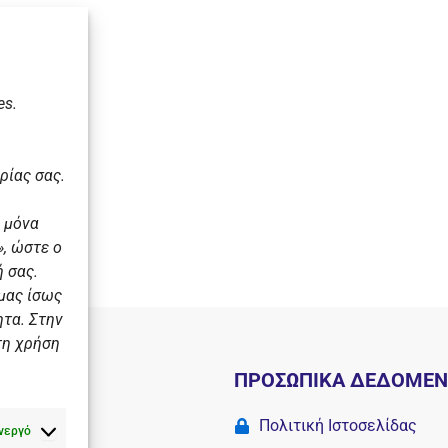
Β.
es.
ρίας σας.
 μόνα
, ώστε ο
 σας.
 μας ίσως
ητα. Στην
τη χρήση
Ι
ΠΡΟΣΩΠΙΚΑ ΔΕΔΟΜΕ
 σχολές
Πολιτική Ιστοσελίδας
νεργό