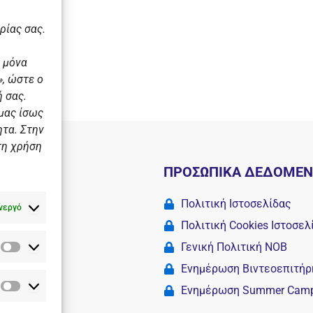
ρίας σας.
 μόνα
, ώστε ο
 σας.
 μας ίσως
ητα. Στην
τη χρήση
Ι
ΠΡΟΣΩΠΙΚΑ ΔΕΔΟΜΕ
 σχολές
Πολιτική Ιστοσελίδας
νεργό
Πολιτική Cookies Iστοσελ
Γενική Πολιτική ΝΟΒ
Στατιστικά
Camp
Ενημέρωση Βιντεοεπιτήρ
Ενημέρωση Summer Cam
Διαφημιστικά