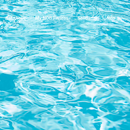
Διάπλους
My NOB Fitness
Solidarity
Νέα