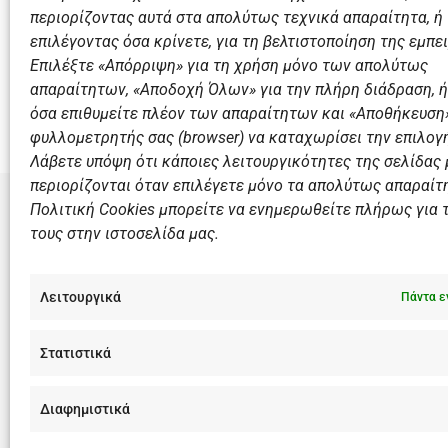
E-mail:
περιορίζοντας αυτά στα απολύτως τεχνικά απαραίτητα, ή
sk@khb.com.gr
/
pv@fiftyfifty.gr
επιλέγοντας όσα κρίνετε, για τη βελτιστοποίηση της εμπει
Επιλέξτε «Απόρριψη» για τη χρήση μόνο των απολύτως
Επιστροφή
απαραίτητων, «Αποδοχή Όλων» για την πλήρη διάδραση, ή
όσα επιθυμείτε πλέον των απαραίτητων και «Αποθήκευση»
φυλλομετρητής σας (browser) να καταχωρίσει την επιλογή
Λάβετε υπόψη ότι κάποιες λειτουργικότητες της σελίδας
περιορίζονται όταν επιλέγετε μόνο τα απολύτως απαραίτ
Πολιτική Cookies μπορείτε να ενημερωθείτε πλήρως για 
τους στην ιστοσελίδα μας.
ΣΎΝΔΕΣΜΟ
Αθλητικές
Λειτουργικά
Πάντα ε
Διάπλους
Χορηγοί
Στατιστικά
Summer 
Διαφημιστικά
F
I
Y
L
a
n
o
i