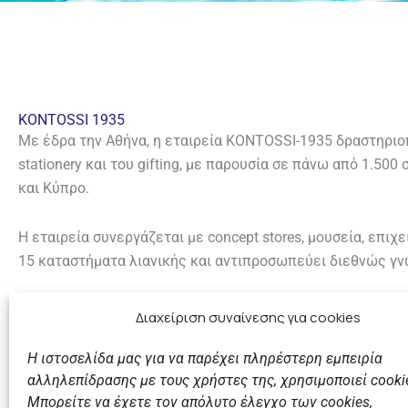
KONTOSSI 1935
Με έδρα την Αθήνα, η εταιρεία KONTOSSI-1935 δραστηριοπ
stationery και του gifting, με παρουσία σε πάνω από 1.50
και Κύπρο.
Η εταιρεία συνεργάζεται με concept stores, μουσεία, επιχε
15 καταστήματα λιανικής και αντιπροσωπεύει διεθνώς γν
Διευθύνων Σύμβουλος: Βογιατζής Πάνος
Διαχείριση συναίνεσης για cookies
Στοιχεία Επικοινωνίας
Η ιστοσελίδα μας για να παρέχει πληρέστερη εμπειρία
Website:
kontossi1935.gr
αλληλεπίδρασης με τους χρήστες της, χρησιμοποιεί cooki
Τηλ.
+30 210 3247 128
Μπορείτε να έχετε τον απόλυτο έλεγχο των cookies,