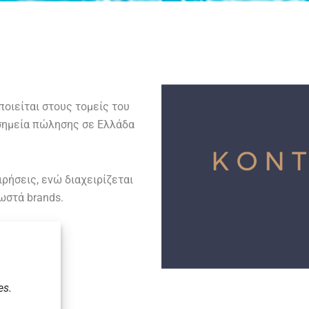
οιείται στους τομείς του
0 σημεία πώλησης σε Ελλάδα
ιρήσεις, ενώ διαχειρίζεται
ωστά brands.
es.