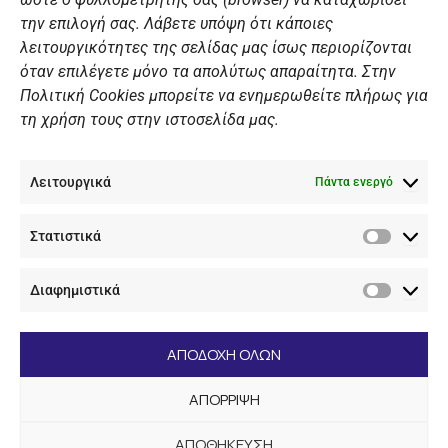
ΠΡΟΣΩΠΙΚΑ ΔΕΔΟΜΕΝΑ
την επιλογή σας. Λάβετε υπόψη ότι κάποιες
λειτουργικότητες της σελίδας μας ίσως περιορίζονται
Πολιτική Ιστοσελίδας
όταν επιλέγετε μόνο τα απολύτως απαραίτητα. Στην
Πολιτική Cookies μπορείτε να ενημερωθείτε πλήρως για
Πολιτική Cookies Iστοσελίδας
τη χρήση τους στην ιστοσελίδα μας.
Γενική Πολιτική ΝΟΒ
Ενημέρωση Βιντεοεπιτήρησης
Λειτουργικά
Ενημέρωση Summer Camp
Πάντα ενεργό
Στατιστικά
ΕΠΙΚΟΙΝΩΝΊΑ
Στατιστ
Διαφημιστικά
+30 210 89 62 416
Διαφημι
+30 210 89 62 142
nov@nov.gr
ΑΠΟΔΟΧΗ ΟΛΩΝ
Ναυτικός Όμιλος Βουλιαγμένης Λαιμός Βουλιαγμένης
ΑΠΟΡΡΙΨΗ
166 71
ΑΠΟΘΗΚΕΥΣΗ