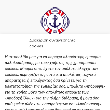
Διαχείριση συναίνεσης για
F
I
Y
L
cookies
a
n
o
i
c
s
u
n
Η ιστοσελίδα μας για να παρέχει πληρέστερη εμπειρία
e
t
t
k
αλληλεπίδρασης με τους χρήστες της, χρησιμοποιεί
b
a
u
e
ΣΎΝΔΕΣΜΟΙ
o
g
b
d
cookies. Μπορείτε να έχετε τον απόλυτο έλεγχο των
o
r
e
i
cookies, περιορίζοντας αυτά στα απολύτως τεχνικά
k
a
n
Αθλητικές σχολές
απαραίτητα, ή επιλέγοντας όσα κρίνετε, για τη
m
Διάπλους
βελτιστοποίηση της εμπειρίας σας. Επιλέξτε «Απόρριψη»
για τη χρήση μόνο των απολύτως απαραίτητων,
Χορηγοί
«Αποδοχή Όλων» για την πλήρη διάδραση, ή μόνα όσα
Summer Camp
επιθυμείτε πλέον των απαραίτητων και «Αποθήκευση»,
ώστε ο φυλλομετρητής σας (browser) να καταχωρίσει