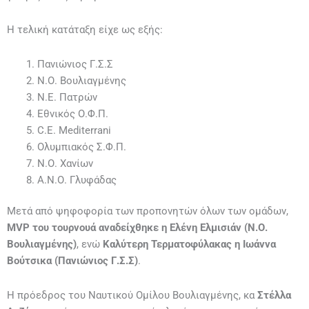
Η τελική κατάταξη είχε ως εξής:
Πανιώνιος Γ.Σ.Σ
Ν.Ο. Βουλιαγμένης
Ν.Ε. Πατρών
Εθνικός Ο.Φ.Π.
C.E. Mediterrani
Ολυμπιακός Σ.Φ.Π.
Ν.Ο. Χανίων
Α.Ν.Ο. Γλυφάδας
Μετά από ψηφοφορία των προπονητών όλων των ομάδων,
MVP του τουρνουά αναδείχθηκε η Ελένη Ελμισιάν (Ν.Ο.
Βουλιαγμένης)
, ενώ
Καλύτερη Τερματοφύλακας η Ιωάννα
Βούτσικα (Πανιώνιος Γ.Σ.Σ)
.
H πρόεδρος του Ναυτικού Ομίλου Βουλιαγμένης, κα
Στέλλα