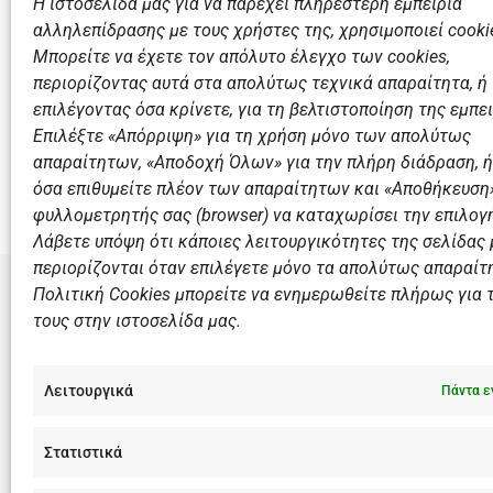
Η ιστοσελίδα μας για να παρέχει πληρέστερη εμπειρία
αλληλεπίδρασης με τους χρήστες της, χρησιμοποιεί cooki
Μπορείτε να έχετε τον απόλυτο έλεγχο των cookies,
περιορίζοντας αυτά στα απολύτως τεχνικά απαραίτητα, ή
επιλέγοντας όσα κρίνετε, για τη βελτιστοποίηση της εμπει
Επιλέξτε «Απόρριψη» για τη χρήση μόνο των απολύτως
Προηγούμενο
απαραίτητων, «Αποδοχή Όλων» για την πλήρη διάδραση, ή
Με νίκη επί του Υδραϊκού το Ανδρικό! Σάββατο για το
όσα επιθυμείτε πλέον των απαραίτητων και «Αποθήκευση»
φυλλομετρητής σας (browser) να καταχωρίσει την επιλογή
Λάβετε υπόψη ότι κάποιες λειτουργικότητες της σελίδας
περιορίζονται όταν επιλέγετε μόνο τα απολύτως απαραίτ
Πολιτική Cookies μπορείτε να ενημερωθείτε πλήρως για 
τους στην ιστοσελίδα μας.
ΣΎΝΔΕΣΜΟ
Αθλητικές
Λειτουργικά
Πάντα ε
Διάπλους
Χορηγοί
Στατιστικά
Summer 