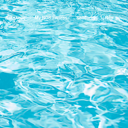
Διάπλους
My NOB Fitness
Solidarity
Νέα