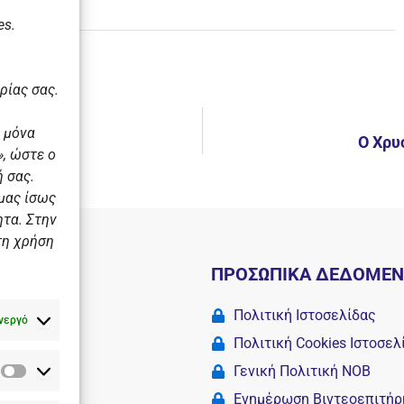
es.
ρίας σας.
 μόνα
 2-0!
Ο Χρυ
, ώστε ο
 σας.
 μας ίσως
ητα. Στην
τη χρήση
Ι
ΠΡΟΣΩΠΙΚΑ ΔΕΔΟΜΕ
 σχολές
Πολιτική Ιστοσελίδας
νεργό
Πολιτική Cookies Iστοσελ
Γενική Πολιτική ΝΟΒ
Στατιστικά
Camp
Ενημέρωση Βιντεοεπιτήρ