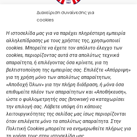
Διαχείριση συναίνεσης για
F
I
Y
L
cookies
a
n
o
i
c
s
u
n
Η ιστοσελίδα μας για να παρέχει πληρέστερη εμπειρία
e
t
t
k
αλληλεπίδρασης με τους χρήστες της, χρησιμοποιεί
b
a
u
e
ΣΎΝΔΕΣΜΟΙ
o
g
b
d
cookies. Μπορείτε να έχετε τον απόλυτο έλεγχο των
o
r
e
i
cookies, περιορίζοντας αυτά στα απολύτως τεχνικά
k
a
n
Αθλητικές σχολές
απαραίτητα, ή επιλέγοντας όσα κρίνετε, για τη
m
Διάπλους
βελτιστοποίηση της εμπειρίας σας. Επιλέξτε «Απόρριψη»
για τη χρήση μόνο των απολύτως απαραίτητων,
Χορηγοί
«Αποδοχή Όλων» για την πλήρη διάδραση, ή μόνα όσα
Summer Camp
επιθυμείτε πλέον των απαραίτητων και «Αποθήκευση»,
ώστε ο φυλλομετρητής σας (browser) να καταχωρίσει
ΠΡΟΣΩΠΙΚΑ ΔΕΔΟΜΕΝΑ
την επιλογή σας. Λάβετε υπόψη ότι κάποιες
λειτουργικότητες της σελίδας μας ίσως περιορίζονται
Πολιτική Ιστοσελίδας
όταν επιλέγετε μόνο τα απολύτως απαραίτητα. Στην
Πολιτική Cookies μπορείτε να ενημερωθείτε πλήρως για
Πολιτική Cookies Iστοσελίδας
τη χρήση τους στην ιστοσελίδα μας.