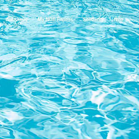
Διάπλους
My NOB Fitness
Solidarity
Νέα