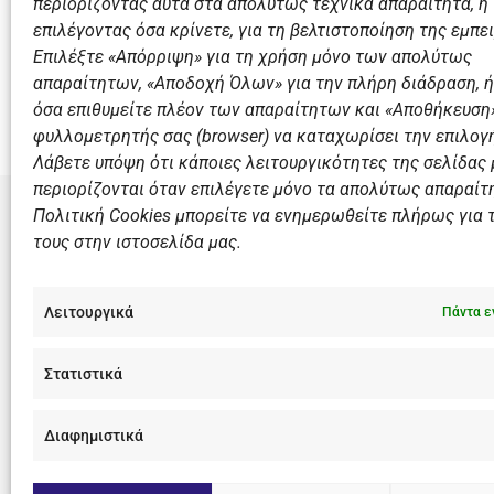
περιορίζοντας αυτά στα απολύτως τεχνικά απαραίτητα, ή
επιλέγοντας όσα κρίνετε, για τη βελτιστοποίηση της εμπει
Επιλέξτε «Απόρριψη» για τη χρήση μόνο των απολύτως
Προηγούμενο
απαραίτητων, «Αποδοχή Όλων» για την πλήρη διάδραση, ή
όσα επιθυμείτε πλέον των απαραίτητων και «Αποθήκευση»
φυλλομετρητής σας (browser) να καταχωρίσει την επιλογή
Λάβετε υπόψη ότι κάποιες λειτουργικότητες της σελίδας
περιορίζονται όταν επιλέγετε μόνο τα απολύτως απαραίτ
Πολιτική Cookies μπορείτε να ενημερωθείτε πλήρως για 
τους στην ιστοσελίδα μας.
ΣΎΝΔΕΣΜΟ
Αθλητικές
Λειτουργικά
Πάντα ε
Διάπλους
Χορηγοί
Στατιστικά
Summer 
Διαφημιστικά
F
I
Y
L
a
n
o
i
c
s
u
n