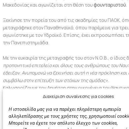
Μακεδονίας και αγωνίζεται στη θέση του
φουνταριστού
.
Ξεκίνησε την πορεία του από τις ακαδημίες του ΠΑΟΚ, όπο
μεταγράφηκε στον Παναθηναϊκό, όπου παρέμεινε για τρει
αγωνίστηκε με τον Υδραϊκό. Επίσης, έχει εκπροσωπήσει την
την Πανεπιστημιάδα.
Με την ευκαιρία της μεταγραφής του στον Ν.Ο.Β., ο ίδιος
προπονητικό επιτελείο και όλους τους ανθρώπους του Ναυ
έδειξαν. Ανυπομονώ να ξεκινήσει αυτή η νέα πρόκληση και
συμβάλω στην επίτευξη των στόχων της ομάδας»
.
Kαλωσορίζουμε τον Δημήτρη στην οικογένεια του Ναυτικο
Διαχείριση συναίνεσης για cookies
Η ιστοσελίδα μας για να παρέχει πληρέστερη εμπειρία
αλληλεπίδρασης με τους χρήστες της, χρησιμοποιεί cooki
Μπορείτε να έχετε τον απόλυτο έλεγχο των cookies,