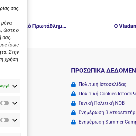
ρίας σας.
 μόνα
Νέο παγκόσμιο ρεκόρ από τον Αρματά Ιωάννη στο Πανευρωπαϊκό Πρωτάθλημα Τεχνικής Κολύμβησης Νέων–Νεανίδων
O Vladan
, ώστε ο
 σας.
 μας ίσως
ητα. Στην
τη χρήση
Ι
ΠΡΟΣΩΠΙΚΑ ΔΕΔΟΜΕ
 σχολές
Πολιτική Ιστοσελίδας
νεργό
Πολιτική Cookies Iστοσελ
Γενική Πολιτική ΝΟΒ
Στατιστικά
Camp
Ενημέρωση Βιντεοεπιτήρ
Ενημέρωση Summer Cam
Διαφημιστικά