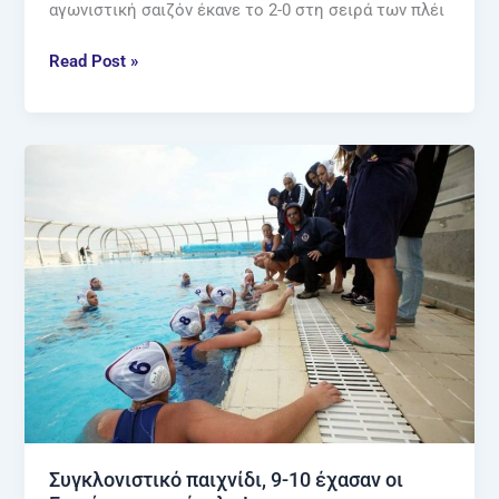
αγωνιστική σαιζόν έκανε το 2-0 στη σειρά των πλέι
Read Post »
Συγκλονιστικό
παιχνίδι,
9-
10
έχασαν
οι
Γυναίκες
στα
πέναλτι!
Συγκλονιστικό παιχνίδι, 9-10 έχασαν οι