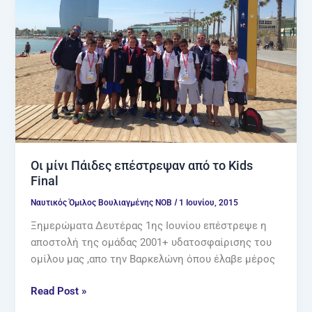
από
το
Kids
Final
Οι μίνι Πάιδες επέστρεψαν από το Kids
Final
/
Ναυτικός Όμιλος Βουλιαγμένης ΝΟΒ
1 Ιουνίου, 2015
Ξημερώματα Δευτέρας 1ης Ιουνίου επέστρεψε η
αποστολή της ομάδας 2001+ υδατοσφαίρισης του
ομίλου μας ,απο την Βαρκελώνη όπου έλαβε μέρος
Read Post »