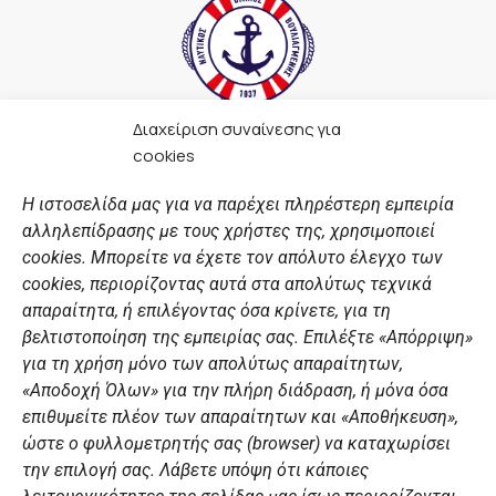
Διαχείριση συναίνεσης για
F
I
Y
L
cookies
a
n
o
i
c
s
u
n
Η ιστοσελίδα μας για να παρέχει πληρέστερη εμπειρία
e
t
t
k
αλληλεπίδρασης με τους χρήστες της, χρησιμοποιεί
b
a
u
e
ΣΎΝΔΕΣΜΟΙ
o
g
b
d
cookies. Μπορείτε να έχετε τον απόλυτο έλεγχο των
o
r
e
i
cookies, περιορίζοντας αυτά στα απολύτως τεχνικά
k
a
n
Αθλητικές σχολές
απαραίτητα, ή επιλέγοντας όσα κρίνετε, για τη
m
Διάπλους
βελτιστοποίηση της εμπειρίας σας. Επιλέξτε «Απόρριψη»
για τη χρήση μόνο των απολύτως απαραίτητων,
Χορηγοί
«Αποδοχή Όλων» για την πλήρη διάδραση, ή μόνα όσα
Summer Camp
επιθυμείτε πλέον των απαραίτητων και «Αποθήκευση»,
ώστε ο φυλλομετρητής σας (browser) να καταχωρίσει
ΠΡΟΣΩΠΙΚΑ ΔΕΔΟΜΕΝΑ
την επιλογή σας. Λάβετε υπόψη ότι κάποιες