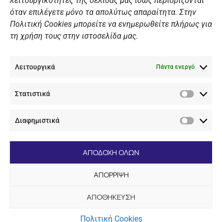
λειτουργικότητες της σελίδας μας ίσως περιορίζονται
Πολιτική Ιστοσελίδας
όταν επιλέγετε μόνο τα απολύτως απαραίτητα. Στην
Πολιτική Cookies μπορείτε να ενημερωθείτε πλήρως για
Πολιτική Cookies Iστοσελίδας
τη χρήση τους στην ιστοσελίδα μας.
Γενική Πολιτική ΝΟΒ
Ενημέρωση Βιντεοεπιτήρησης
Λειτουργικά
Ενημέρωση Summer Camp
Πάντα ενεργό
Στατιστικά
ΕΠΙΚΟΙΝΩΝΊΑ
Στατιστ
Διαφημιστικά
+30 210 89 62 416
Διαφημι
+30 210 89 62 142
nov@nov.gr
ΑΠΟΔΟΧΗ ΟΛΩΝ
Ναυτικός Όμιλος Βουλιαγμένης Λαιμός Βουλιαγμένης
ΑΠΟΡΡΙΨΗ
166 71
ΑΠΟΘΗΚΕΥΣΗ
[dc_copyright]
Πολιτική Cookies