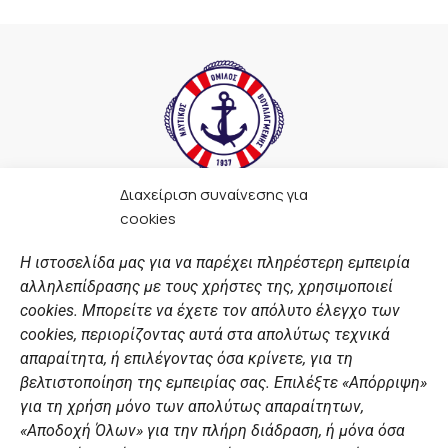
Διαχείριση συναίνεσης για
F
I
Y
L
cookies
a
n
o
i
c
s
u
n
Η ιστοσελίδα μας για να παρέχει πληρέστερη εμπειρία
e
t
t
k
αλληλεπίδρασης με τους χρήστες της, χρησιμοποιεί
b
a
u
e
ΣΎΝΔΕΣΜΟΙ
o
g
b
d
cookies. Μπορείτε να έχετε τον απόλυτο έλεγχο των
o
r
e
i
cookies, περιορίζοντας αυτά στα απολύτως τεχνικά
k
a
n
Αθλητικές σχολές
απαραίτητα, ή επιλέγοντας όσα κρίνετε, για τη
m
Διάπλους
βελτιστοποίηση της εμπειρίας σας. Επιλέξτε «Απόρριψη»
για τη χρήση μόνο των απολύτως απαραίτητων,
Χορηγοί
«Αποδοχή Όλων» για την πλήρη διάδραση, ή μόνα όσα
Summer Camp