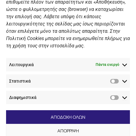
επιθυμείτε πλέον των απαραίτητων και «Αποθήκευση»,
ώστε ο φυλλομετρητής σας (browser) να καταχωρίσει
ΠΡΟΣΩΠΙΚΑ ΔΕΔΟΜΕΝΑ
την επιλογή σας. Λάβετε υπόψη ότι κάποιες
λειτουργικότητες της σελίδας μας ίσως περιορίζονται
Πολιτική Ιστοσελίδας
όταν επιλέγετε μόνο τα απολύτως απαραίτητα. Στην
Πολιτική Cookies μπορείτε να ενημερωθείτε πλήρως για
Πολιτική Cookies Iστοσελίδας
τη χρήση τους στην ιστοσελίδα μας.
Γενική Πολιτική ΝΟΒ
Ενημέρωση Βιντεοεπιτήρησης
Λειτουργικά
Ενημέρωση Summer Camp
Πάντα ενεργό
Στατιστικά
ΕΠΙΚΟΙΝΩΝΊΑ
Στατιστ
Διαφημιστικά
+30 210 89 62 416
Διαφημι
+30 210 89 62 142
nov@nov.gr
ΑΠΟΔΟΧΗ ΟΛΩΝ
Ναυτικός Όμιλος Βουλιαγμένης Λαιμός Βουλιαγμένης
ΑΠΟΡΡΙΨΗ
166 71