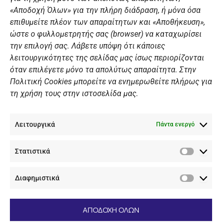
«Αποδοχή Όλων» για την πλήρη διάδραση, ή μόνα όσα
Summer Camp
επιθυμείτε πλέον των απαραίτητων και «Αποθήκευση»,
ώστε ο φυλλομετρητής σας (browser) να καταχωρίσει
ΠΡΟΣΩΠΙΚΑ ΔΕΔΟΜΕΝΑ
την επιλογή σας. Λάβετε υπόψη ότι κάποιες
λειτουργικότητες της σελίδας μας ίσως περιορίζονται
Πολιτική Ιστοσελίδας
όταν επιλέγετε μόνο τα απολύτως απαραίτητα. Στην
Πολιτική Cookies μπορείτε να ενημερωθείτε πλήρως για
Πολιτική Cookies Iστοσελίδας
τη χρήση τους στην ιστοσελίδα μας.
Γενική Πολιτική ΝΟΒ
Ενημέρωση Βιντεοεπιτήρησης
Λειτουργικά
Ενημέρωση Summer Camp
Πάντα ενεργό
Στατιστικά
ΕΠΙΚΟΙΝΩΝΊΑ
Στατιστ
Διαφημιστικά
+30 210 89 62 416
Διαφημι
+30 210 89 62 142
nov@nov.gr
ΑΠΟΔΟΧΗ ΟΛΩΝ