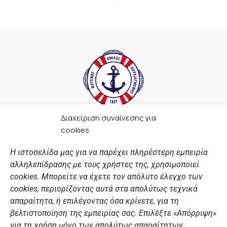
Διαχείριση συναίνεσης για
F
I
Y
L
cookies
a
n
o
i
c
s
u
n
Η ιστοσελίδα μας για να παρέχει πληρέστερη εμπειρία
e
t
t
k
αλληλεπίδρασης με τους χρήστες της, χρησιμοποιεί
b
a
u
e
ΣΎΝΔΕΣΜΟΙ
o
g
b
d
cookies. Μπορείτε να έχετε τον απόλυτο έλεγχο των
o
r
e
i
cookies, περιορίζοντας αυτά στα απολύτως τεχνικά
k
a
n
Αθλητικές σχολές
απαραίτητα, ή επιλέγοντας όσα κρίνετε, για τη
m
Διάπλους
βελτιστοποίηση της εμπειρίας σας. Επιλέξτε «Απόρριψη»
για τη χρήση μόνο των απολύτως απαραίτητων,
Χορηγοί