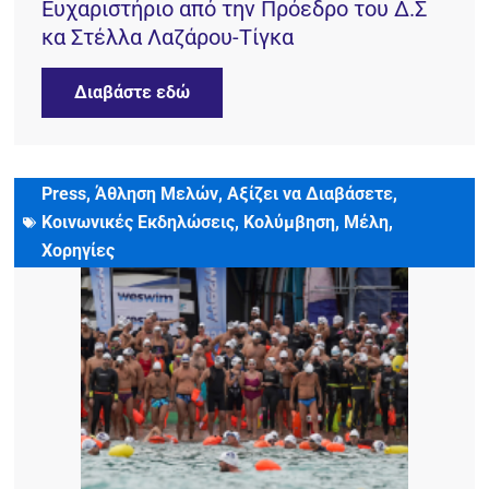
Ευχαριστήριο από την Πρόεδρο του Δ.Σ
κα Στέλλα Λαζάρου-Τίγκα
Διαβάστε εδώ
Press
,
Άθληση Μελών
,
Αξίζει να Διαβάσετε
,
11 Δεκεμβρίου, 2024
Κοινωνικές Εκδηλώσεις
,
Κολύμβηση
,
Μέλη
,
Χορηγίες