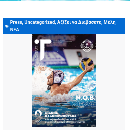
Press
,
Uncategorized
,
Αξίζει να Διαβάσετε
,
Μέλη
,
20 Μαρτίου, 2025
ΝΕΑ