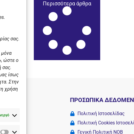
Περισσότερα άρθρα
es.
ρίας σας.
 μόνα
, ώστε ο
 σας.
 μας ίσως
ητα. Στην
τη χρήση
Ι
ΠΡΟΣΩΠΙΚΑ ΔΕΔΟΜΕ
 σχολές
Πολιτική Ιστοσελίδας
νεργό
Πολιτική Cookies Iστοσελ
Γενική Πολιτική ΝΟΒ