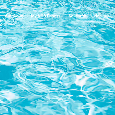
Διάπλους
My NOB Fitness
Solidarity
Νέα