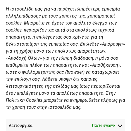
c
s
u
n
Η ιστοσελίδα μας για να παρέχει πληρέστερη εμπειρία
e
t
t
k
αλληλεπίδρασης με τους χρήστες της, χρησιμοποιεί
b
a
u
e
ΣΎΝΔΕΣΜΟΙ
o
g
b
d
cookies. Μπορείτε να έχετε τον απόλυτο έλεγχο των
o
r
e
i
cookies, περιορίζοντας αυτά στα απολύτως τεχνικά
k
a
n
Αθλητικές σχολές
απαραίτητα, ή επιλέγοντας όσα κρίνετε, για τη
m
Διάπλους
βελτιστοποίηση της εμπειρίας σας. Επιλέξτε «Απόρριψη»
για τη χρήση μόνο των απολύτως απαραίτητων,
Χορηγοί
«Αποδοχή Όλων» για την πλήρη διάδραση, ή μόνα όσα
Summer Camp
επιθυμείτε πλέον των απαραίτητων και «Αποθήκευση»,
ώστε ο φυλλομετρητής σας (browser) να καταχωρίσει
ΠΡΟΣΩΠΙΚΑ ΔΕΔΟΜΕΝΑ
την επιλογή σας. Λάβετε υπόψη ότι κάποιες
λειτουργικότητες της σελίδας μας ίσως περιορίζονται
Πολιτική Ιστοσελίδας
όταν επιλέγετε μόνο τα απολύτως απαραίτητα. Στην
Πολιτική Cookies μπορείτε να ενημερωθείτε πλήρως για
Πολιτική Cookies Iστοσελίδας
τη χρήση τους στην ιστοσελίδα μας.
Γενική Πολιτική ΝΟΒ
Ενημέρωση Βιντεοεπιτήρησης
Λειτουργικά
Ενημέρωση Summer Camp
Πάντα ενεργό