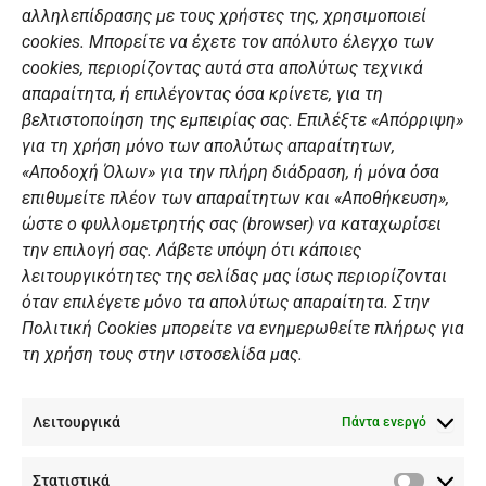
αλληλεπίδρασης με τους χρήστες της, χρησιμοποιεί
b
a
u
e
ΣΎΝΔΕΣΜΟΙ
o
g
b
d
cookies. Μπορείτε να έχετε τον απόλυτο έλεγχο των
o
r
e
i
cookies, περιορίζοντας αυτά στα απολύτως τεχνικά
k
a
n
Αθλητικές σχολές
απαραίτητα, ή επιλέγοντας όσα κρίνετε, για τη
m
Διάπλους
βελτιστοποίηση της εμπειρίας σας. Επιλέξτε «Απόρριψη»
για τη χρήση μόνο των απολύτως απαραίτητων,
Χορηγοί
«Αποδοχή Όλων» για την πλήρη διάδραση, ή μόνα όσα
Summer Camp
επιθυμείτε πλέον των απαραίτητων και «Αποθήκευση»,
ώστε ο φυλλομετρητής σας (browser) να καταχωρίσει
ΠΡΟΣΩΠΙΚΑ ΔΕΔΟΜΕΝΑ
την επιλογή σας. Λάβετε υπόψη ότι κάποιες
λειτουργικότητες της σελίδας μας ίσως περιορίζονται
Πολιτική Ιστοσελίδας
όταν επιλέγετε μόνο τα απολύτως απαραίτητα. Στην
Πολιτική Cookies μπορείτε να ενημερωθείτε πλήρως για
Πολιτική Cookies Iστοσελίδας
τη χρήση τους στην ιστοσελίδα μας.
Γενική Πολιτική ΝΟΒ
Ενημέρωση Βιντεοεπιτήρησης
Λειτουργικά
Ενημέρωση Summer Camp
Πάντα ενεργό
Στατιστικά