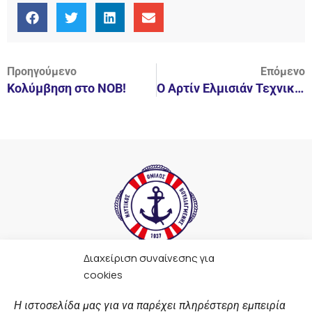
Προηγούμενο
Επόμενο
Κολύμβηση στο ΝΟΒ!
Ο Αρτίν Ελμισιάν Τεχνικός Διευθυντής του ΝΟΒ
Διαχείριση συναίνεσης για
F
I
Y
L
cookies
a
n
o
i
c
s
u
n
Η ιστοσελίδα μας για να παρέχει πληρέστερη εμπειρία
e
t
t
k