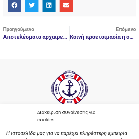
Προηγούμενο
Επόμενο
Αποτελέσματα αρχαιρεσιών Ναυτικού Ομίλου Βουλιαγμένης
Κοινή προετοιμασία η ομάδα Παίδων του Ν.Ο.Β. με τον ΠΑΟΚ
Διαχείριση συναίνεσης για
F
I
Y
L
cookies
a
n
o
i
c
s
u
n
Η ιστοσελίδα μας για να παρέχει πληρέστερη εμπειρία
e
t
t
k