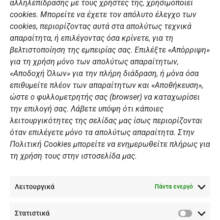
αλληλεπίδρασης με τους χρήστες της, χρησιμοποιεί
b
a
u
e
ΣΎΝΔΕΣΜΟΙ
o
g
b
d
cookies. Μπορείτε να έχετε τον απόλυτο έλεγχο των
o
r
e
i
cookies, περιορίζοντας αυτά στα απολύτως τεχνικά
k
a
n
Αθλητικές σχολές
απαραίτητα, ή επιλέγοντας όσα κρίνετε, για τη
m
Διάπλους
βελτιστοποίηση της εμπειρίας σας. Επιλέξτε «Απόρριψη»
για τη χρήση μόνο των απολύτως απαραίτητων,
Χορηγοί
«Αποδοχή Όλων» για την πλήρη διάδραση, ή μόνα όσα
Summer Camp
επιθυμείτε πλέον των απαραίτητων και «Αποθήκευση»,
ώστε ο φυλλομετρητής σας (browser) να καταχωρίσει
ΠΡΟΣΩΠΙΚΑ ΔΕΔΟΜΕΝΑ
την επιλογή σας. Λάβετε υπόψη ότι κάποιες
λειτουργικότητες της σελίδας μας ίσως περιορίζονται
Πολιτική Ιστοσελίδας
όταν επιλέγετε μόνο τα απολύτως απαραίτητα. Στην
Πολιτική Cookies μπορείτε να ενημερωθείτε πλήρως για
Πολιτική Cookies Iστοσελίδας
τη χρήση τους στην ιστοσελίδα μας.
Γενική Πολιτική ΝΟΒ
Ενημέρωση Βιντεοεπιτήρησης
Λειτουργικά
Ενημέρωση Summer Camp
Πάντα ενεργό
Στατιστικά
ΕΠΙΚΟΙΝΩΝΊΑ
Στατιστ