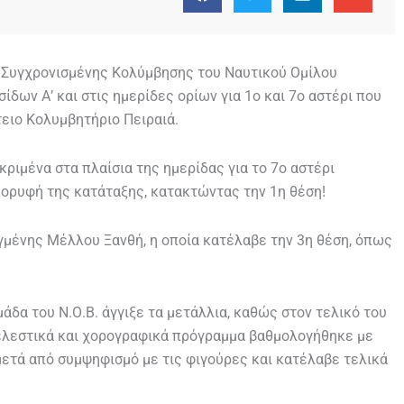
ς/Συγχρονισμένης Κολύμβησης του Ναυτικού Ομίλου
δων Α’ και στις ημερίδες ορίων για 1ο και 7ο αστέρι που
ειο Κολυμβητήριο Πειραιά.
ριμένα στα πλαίσια της ημερίδας για το 7ο αστέρι
κορυφή της κατάταξης, κατακτώντας την 1η θέση!
αγμένης Μέλλου Ξανθή, η οποία κατέλαβε την 3η θέση, όπως
άδα του Ν.Ο.Β. άγγιξε τα μετάλλια, καθώς στον τελικό του
ελεστικά και χορογραφικά πρόγραμμα βαθμολογήθηκε με
μετά από συμψηφισμό με τις φιγούρες και κατέλαβε τελικά