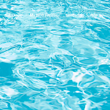
Διάπλους
My NOB Fitness
Solidarity
Νέα