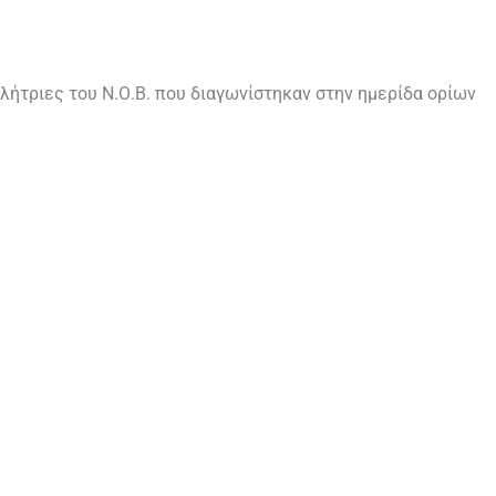
θλήτριες του Ν.Ο.Β. που διαγωνίστηκαν στην ημερίδα ορίων