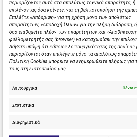
περιορίζοντας αυτά στα απολύτως τεχνικά απαραίτητα, ή
επιλέγοντας όσα κρίνετε, για τη βελτιστοποίηση της εμπει
Επιλέξτε «Απόρριψη» για τη χρήση μόνο των απολύτως
Προηγούμενο
απαραίτητων, «Αποδοχή Όλων» για την πλήρη διάδραση, ή
Στην ομάδα του Ν.Ο.Β. ο Ασημένιος Ολυμπιονίκης Δ
όσα επιθυμείτε πλέον των απαραίτητων και «Αποθήκευση»
φυλλομετρητής σας (browser) να καταχωρίσει την επιλογή
Λάβετε υπόψη ότι κάποιες λειτουργικότητες της σελίδας
περιορίζονται όταν επιλέγετε μόνο τα απολύτως απαραίτ
Πολιτική Cookies μπορείτε να ενημερωθείτε πλήρως για 
τους στην ιστοσελίδα μας.
ΣΎΝΔΕΣΜΟ
Αθλητικές
Λειτουργικά
Πάντα ε
Διάπλους
Χορηγοί
Στατιστικά
Summer 
Διαφημιστικά
F
I
Y
L
a
n
o
i