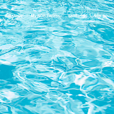
Διάπλους
My NOB Fitness
Solidarity
Νέα