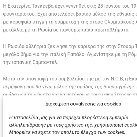
Η Εκατερίνα Τανκέεβα έχει γεννηθεί στις 28 Ιουνίου του 19
φουνταριστού. Έχει αποτελέσει βασικό μέλος της εθνικής 
με κορυφαία στιγμή τη συμμετοχή της στους Ολυμπιακούς 
μετάλλια με τη Ρωσία σε πανευρωπαϊκά πρωταθλήματα.
Η Ρωσίδα αθλήτρια ξεκίνησε την καριέρα της στην Στουρμ Τ
μεγάλο βήμα για την ιταλική Ραπάλο. Αγωνίστηκε με τη Ρόμα
την ισπανική Σαμπαντέλ.
Μετά την υπογραφή του συμβολαίου της με τον Ν.Ο.Β, η Ε
περήφανη που θα γίνω μέλος της ομάδας της Βουλιαγμένης.
ομάδα μου τα μέγιστα για να πετύχουμε τους υψηλότερους στ
ανυπομονώ να ξεκινήσει η νέα σεζόν»
.
Διαχείριση συναίνεσης για cookies
Η ιστοσελίδα μας για να παρέχει πληρέστερη εμπειρία
αλληλεπίδρασης με τους χρήστες της, χρησιμοποιεί cooki
Μπορείτε να έχετε τον απόλυτο έλεγχο των cookies,