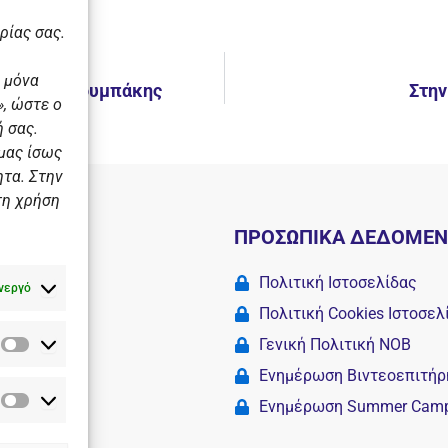
ρίας σας.
 μόνα
ημήτρης Σκουμπάκης
Στην
, ώστε ο
 σας.
 μας ίσως
ητα. Στην
τη χρήση
Ι
ΠΡΟΣΩΠΙΚΑ ΔΕΔΟΜΕ
 σχολές
Πολιτική Ιστοσελίδας
νεργό
Πολιτική Cookies Iστοσελ
Γενική Πολιτική ΝΟΒ
Στατιστικά
Camp
Ενημέρωση Βιντεοεπιτήρ
Ενημέρωση Summer Cam
Διαφημιστικά