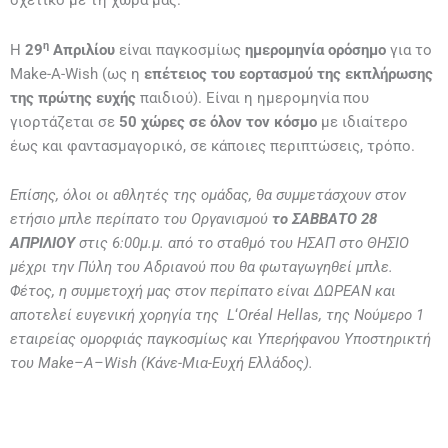
σχετικό με τη χώρα μας.
η
Η
29
Απριλίου
είναι παγκοσμίως
ημερομηνία ορόσημο
για το
Make-A-Wish (ως η
επέτειος του εορτασμού της εκπλήρωσης
της πρώτης ευχής
παιδιού). Είναι η ημερομηνία που
γιορτάζεται σε
50 χώρες σε όλον τον κόσμο
με ιδιαίτερο
έως και φαντασμαγορικό, σε κάποιες περιπτώσεις, τρόπο.
Επίσης, όλοι οι αθλητές της ομάδας, θα συμμετάσχουν στον
ετήσιο μπλε περίπατο του Οργανισμού
το ΣΑΒΒΑΤΟ 28
ΑΠΡΙΛΙΟΥ
στις 6:00μ.μ. από το σταθμό του ΗΣΑΠ στο ΘΗΣΙΟ
μέχρι την Πύλη του Αδριανού που θα φωταγωγηθεί μπλε.
Φέτος, η συμμετοχή μας στον περίπατο είναι ΔΩΡΕΑΝ και
αποτελεί ευγενική χορηγία της
L
‘
Or
é
al
Hellas
, της Νούμερο 1
εταιρείας ομορφιάς παγκοσμίως και Υπερήφανου Υποστηρικτή
του
Make
–
A
–
Wish
(Κάνε-Μια-Ευχή Ελλάδος).