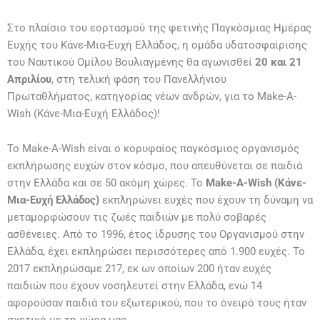
Στο πλαίσιο του εορτασμού της φετινής Παγκόσμιας Ημέρας
Ευχής του Κάνε-Μια-Ευχή Ελλάδος, η ομάδα υδατοσφαίρισης
του Ναυτικού Ομίλου Βουλιαγμένης θα αγωνισθεί
20 και 21
Απριλίου
, στη τελική φάση του Πανελλήνιου
Πρωταθλήματος, κατηγορίας νέων ανδρών, για το Make-A-
Wish (Κάνε-Μια-Ευχή Ελλάδος)!
Το Make-A-Wish είναι ο κορυφαίος παγκόσμιος οργανισμός
εκπλήρωσης ευχών στον κόσμο, που απευθύνεται σε παιδιά
στην Ελλάδα και σε 50 ακόμη χώρες. Το
Make-A-Wish (Κάνε-
Μια-Ευχή Ελλάδος)
εκπληρώνει ευχές που έχουν τη δύναμη να
μεταμορφώσουν τις ζωές παιδιών με πολύ σοβαρές
ασθένειες. Από το 1996, έτος ίδρυσης του Οργανισμού στην
Ελλάδα, έχει εκπληρώσει περισσότερες από 1.900 ευχές. Το
2017 εκπληρώσαμε 217, εκ ων οποίων 200 ήταν ευχές
παιδιών που έχουν νοσηλευτεί στην Ελλάδα, ενώ 14
αφορούσαν παιδιά του εξωτερικού, που το όνειρό τους ήταν