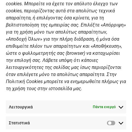
ΣΎΝΔΕΣΜΟΙ
o
g
b
d
cookies. Μπορείτε να έχετε τον απόλυτο έλεγχο των
o
r
e
i
cookies, περιορίζοντας αυτά στα απολύτως τεχνικά
k
a
n
Αθλητικές σχολές
απαραίτητα, ή επιλέγοντας όσα κρίνετε, για τη
m
Διάπλους
βελτιστοποίηση της εμπειρίας σας. Επιλέξτε «Απόρριψη»
για τη χρήση μόνο των απολύτως απαραίτητων,
Χορηγοί
«Αποδοχή Όλων» για την πλήρη διάδραση, ή μόνα όσα
Summer Camp
επιθυμείτε πλέον των απαραίτητων και «Αποθήκευση»,
ώστε ο φυλλομετρητής σας (browser) να καταχωρίσει
ΠΡΟΣΩΠΙΚΑ ΔΕΔΟΜΕΝΑ
την επιλογή σας. Λάβετε υπόψη ότι κάποιες
λειτουργικότητες της σελίδας μας ίσως περιορίζονται
Πολιτική Ιστοσελίδας
όταν επιλέγετε μόνο τα απολύτως απαραίτητα. Στην
Πολιτική Cookies μπορείτε να ενημερωθείτε πλήρως για
Πολιτική Cookies Iστοσελίδας
τη χρήση τους στην ιστοσελίδα μας.
Γενική Πολιτική ΝΟΒ
Ενημέρωση Βιντεοεπιτήρησης
Λειτουργικά
Ενημέρωση Summer Camp
Πάντα ενεργό
Στατιστικά
ΕΠΙΚΟΙΝΩΝΊΑ
Στατιστ