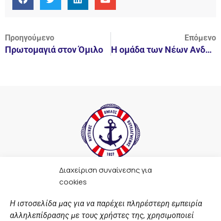
Προηγούμενο
Επόμενο
Πρωτομαγιά στον Όμιλο
Η ομάδα των Νέων Ανδρών του ΝΟΒ γιορτάζει την Παγκόσμια Ημέρα Ευχής | Make-A-Wish (Κάνε-Μια-Ευχή Ελλάδος)
Διαχείριση συναίνεσης για
F
I
Y
L
cookies
a
n
o
i
c
s
u
n
Η ιστοσελίδα μας για να παρέχει πληρέστερη εμπειρία
e
t
t
k
αλληλεπίδρασης με τους χρήστες της, χρησιμοποιεί
b
a
u
e