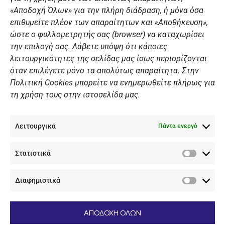
«Αποδοχή Όλων» για την πλήρη διάδραση, ή μόνα όσα
Summer Camp
επιθυμείτε πλέον των απαραίτητων και «Αποθήκευση»,
ώστε ο φυλλομετρητής σας (browser) να καταχωρίσει
ΠΡΟΣΩΠΙΚΑ ΔΕΔΟΜΕΝΑ
την επιλογή σας. Λάβετε υπόψη ότι κάποιες
λειτουργικότητες της σελίδας μας ίσως περιορίζονται
Πολιτική Ιστοσελίδας
όταν επιλέγετε μόνο τα απολύτως απαραίτητα. Στην
Πολιτική Cookies μπορείτε να ενημερωθείτε πλήρως για
Πολιτική Cookies Iστοσελίδας
τη χρήση τους στην ιστοσελίδα μας.
Γενική Πολιτική ΝΟΒ
Ενημέρωση Βιντεοεπιτήρησης
Λειτουργικά
Ενημέρωση Summer Camp
Πάντα ενεργό
Στατιστικά
ΕΠΙΚΟΙΝΩΝΊΑ
Στατιστ
Διαφημιστικά
+30 210 89 62 416
Διαφημι
+30 210 89 62 142
nov@nov.gr
ΑΠΟΔΟΧΗ ΟΛΩΝ