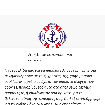
Διαχείριση συναίνεσης για
F
I
Y
L
cookies
a
n
o
i
c
s
u
n
Η ιστοσελίδα μας για να παρέχει πληρέστερη εμπειρία
e
t
t
k
αλληλεπίδρασης με τους χρήστες της, χρησιμοποιεί
b
a
u
e
ΣΎΝΔΕΣΜΟΙ
o
g
b
d
cookies. Μπορείτε να έχετε τον απόλυτο έλεγχο των
o
r
e
i
cookies, περιορίζοντας αυτά στα απολύτως τεχνικά
k
a
n
Αθλητικές σχολές
απαραίτητα, ή επιλέγοντας όσα κρίνετε, για τη
m
Διάπλους
βελτιστοποίηση της εμπειρίας σας. Επιλέξτε «Απόρριψη»
για τη χρήση μόνο των απολύτως απαραίτητων,
Χορηγοί