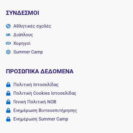
e
t
t
k
b
a
u
e
ΣΎΝΔΕΣΜΟΙ
o
g
b
d
o
r
e
i
k
a
n
Αθλητικές σχολές
m
Διάπλους
Χορηγοί
Summer Camp
ΠΡΟΣΩΠΙΚΑ ΔΕΔΟΜΕΝΑ
Πολιτική Ιστοσελίδας
Πολιτική Cookies Iστοσελίδας
Γενική Πολιτική ΝΟΒ
Ενημέρωση Βιντεοεπιτήρησης
Ενημέρωση Summer Camp