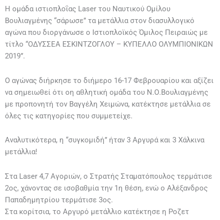
Η ομάδα ιστιοπλοΐας Laser του Ναυτικού Ομίλου
Βουλιαγμένης “σάρωσε” τα μετάλλια στον διασυλλογικό
αγώνα που διοργάνωσε ο Ιστιοπλοϊκός Όμιλος Πειραιώς με
τίτλο “ΟΔΥΣΣΕΑ ΕΣΚΙΝΤΖΟΓΛΟΥ – ΚΥΠΕΛΛΟ ΟΛΥΜΠΙΟΝΙΚΩΝ
2019”.
Ο αγώνας διήρκησε το διήμερο 16-17 Φεβρουαρίου και αξίζει
να σημειωθεί ότι οη αθλητική ομάδα του Ν.Ο.Βουλιαγμένης
με προπονητή τον Βαγγέλη Χειμώνα, κατέκτησε μετάλλια σε
όλες τις κατηγορίες που συμμετείχε.
Αναλυτικότερα, η “συγκομιδή” ήταν 3 Αργυρά και 3 Χάλκινα
μετάλλια!
Στα Laser 4,7 Αγοριών, ο Στρατής Σταματόπουλος τερμάτισε
2ος, χάνοντας σε ισοβαθμία την 1η θέση, ενώ ο Αλέξανδρος
Παπαδημητρίου τερμάτισε 3ος.
Στα κορίτσια, το Αργυρό μετάλλιο κατέκτησε η Ροζετ