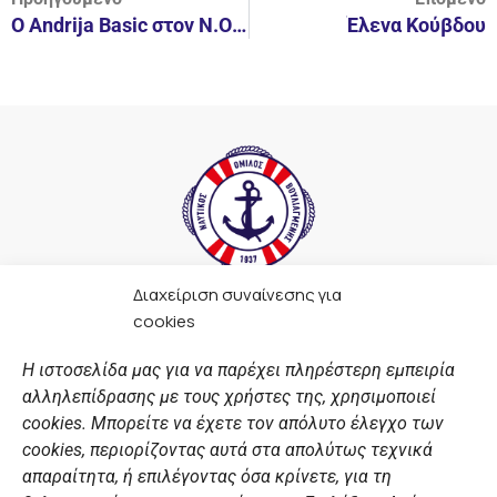
Ο Andrija Basic στον Ν.Ο.Β
Έλενα Κούβδου
Διαχείριση συναίνεσης για
F
I
Y
L
cookies
a
n
o
i
c
s
u
n
Η ιστοσελίδα μας για να παρέχει πληρέστερη εμπειρία
e
t
t
k
αλληλεπίδρασης με τους χρήστες της, χρησιμοποιεί
b
a
u
e
ΣΎΝΔΕΣΜΟΙ
o
g
b
d
cookies. Μπορείτε να έχετε τον απόλυτο έλεγχο των
o
r
e
i
cookies, περιορίζοντας αυτά στα απολύτως τεχνικά
k
a
n
Αθλητικές σχολές
απαραίτητα, ή επιλέγοντας όσα κρίνετε, για τη
m