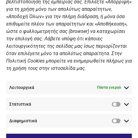
Διάπλους
βελτιστοποίηση της εμπειρίας σας. Επιλέξτε «Απόρριψη»
για τη χρήση μόνο των απολύτως απαραίτητων,
Χορηγοί
«Αποδοχή Όλων» για την πλήρη διάδραση, ή μόνα όσα
Summer Camp
επιθυμείτε πλέον των απαραίτητων και «Αποθήκευση»,
ώστε ο φυλλομετρητής σας (browser) να καταχωρίσει
ΠΡΟΣΩΠΙΚΑ ΔΕΔΟΜΕΝΑ
την επιλογή σας. Λάβετε υπόψη ότι κάποιες
λειτουργικότητες της σελίδας μας ίσως περιορίζονται
Πολιτική Ιστοσελίδας
όταν επιλέγετε μόνο τα απολύτως απαραίτητα. Στην
Πολιτική Cookies μπορείτε να ενημερωθείτε πλήρως για
Πολιτική Cookies Iστοσελίδας
τη χρήση τους στην ιστοσελίδα μας.
Γενική Πολιτική ΝΟΒ
Ενημέρωση Βιντεοεπιτήρησης
Λειτουργικά
Ενημέρωση Summer Camp
Πάντα ενεργό
Στατιστικά
ΕΠΙΚΟΙΝΩΝΊΑ
Στατιστ
Διαφημιστικά
+30 210 89 62 416
Διαφημι
+30 210 89 62 142