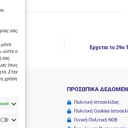
es.
ρίας σας.
 μόνα
ιο
Έρχεται το 29ο
, ώστε ο
 σας.
 μας ίσως
ητα. Στην
τη χρήση
Ι
ΠΡΟΣΩΠΙΚΑ ΔΕΔΟΜΕ
 σχολές
Πολιτική Ιστοσελίδας
νεργό
Πολιτική Cookies Iστοσελ
Γενική Πολιτική ΝΟΒ
Στατιστικά