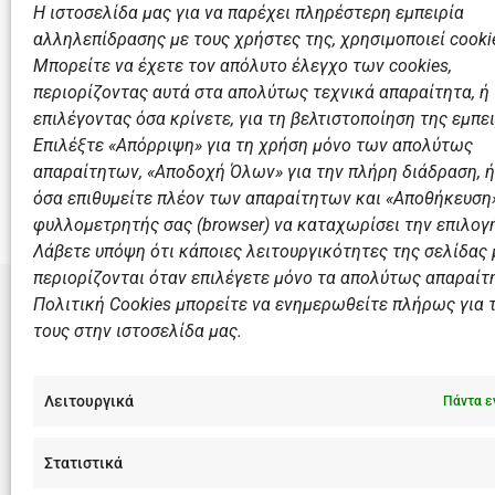
Η ιστοσελίδα μας για να παρέχει πληρέστερη εμπειρία
αλληλεπίδρασης με τους χρήστες της, χρησιμοποιεί cooki
Μπορείτε να έχετε τον απόλυτο έλεγχο των cookies,
περιορίζοντας αυτά στα απολύτως τεχνικά απαραίτητα, ή
επιλέγοντας όσα κρίνετε, για τη βελτιστοποίηση της εμπει
Επιλέξτε «Απόρριψη» για τη χρήση μόνο των απολύτως
Προηγούμενο
απαραίτητων, «Αποδοχή Όλων» για την πλήρη διάδραση, ή
Μίνι Παίδες Ν.Ο.Β.: κοινή προετοιμασία με το Ναύπλ
όσα επιθυμείτε πλέον των απαραίτητων και «Αποθήκευση»
φυλλομετρητής σας (browser) να καταχωρίσει την επιλογή
Λάβετε υπόψη ότι κάποιες λειτουργικότητες της σελίδας
περιορίζονται όταν επιλέγετε μόνο τα απολύτως απαραίτ
Πολιτική Cookies μπορείτε να ενημερωθείτε πλήρως για 
τους στην ιστοσελίδα μας.
ΣΎΝΔΕΣΜΟ
Αθλητικές
Λειτουργικά
Πάντα ε
Διάπλους
Χορηγοί
Στατιστικά