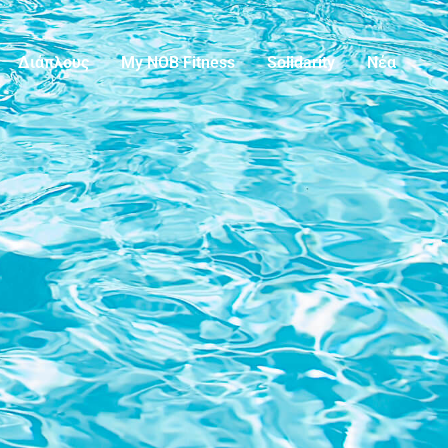
Διάπλους
My NOB Fitness
Solidarity
Νέα