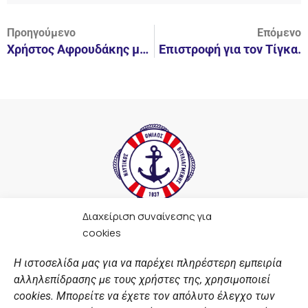
Προηγούμενο
Επόμενο
Χρήστος Αφρουδάκης με την βούλα στην Βουλιαγμένη.
Επιστροφή για τον Τίγκα.
Διαχείριση συναίνεσης για
F
I
Y
L
cookies
a
n
o
i
c
s
u
n
Η ιστοσελίδα μας για να παρέχει πληρέστερη εμπειρία
e
t
t
k
αλληλεπίδρασης με τους χρήστες της, χρησιμοποιεί
b
a
u
e
ΣΎΝΔΕΣΜΟΙ
o
g
b
d
cookies. Μπορείτε να έχετε τον απόλυτο έλεγχο των