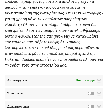
o
r
e
i
cookies, περιορίζοντας αυτά στα απολύτως τεχνικά
k
a
n
Αθλητικές σχολές
απαραίτητα, ή επιλέγοντας όσα κρίνετε, για τη
m
Διάπλους
βελτιστοποίηση της εμπειρίας σας. Επιλέξτε «Απόρριψη»
για τη χρήση μόνο των απολύτως απαραίτητων,
Χορηγοί
«Αποδοχή Όλων» για την πλήρη διάδραση, ή μόνα όσα
Summer Camp
επιθυμείτε πλέον των απαραίτητων και «Αποθήκευση»,
ώστε ο φυλλομετρητής σας (browser) να καταχωρίσει
ΠΡΟΣΩΠΙΚΑ ΔΕΔΟΜΕΝΑ
την επιλογή σας. Λάβετε υπόψη ότι κάποιες
λειτουργικότητες της σελίδας μας ίσως περιορίζονται
Πολιτική Ιστοσελίδας
όταν επιλέγετε μόνο τα απολύτως απαραίτητα. Στην
Πολιτική Cookies μπορείτε να ενημερωθείτε πλήρως για
Πολιτική Cookies Iστοσελίδας
τη χρήση τους στην ιστοσελίδα μας.
Γενική Πολιτική ΝΟΒ
Ενημέρωση Βιντεοεπιτήρησης
Λειτουργικά
Ενημέρωση Summer Camp
Πάντα ενεργό
Στατιστικά
ΕΠΙΚΟΙΝΩΝΊΑ
Στατιστ
Διαφημιστικά
+30 210 89 62 416