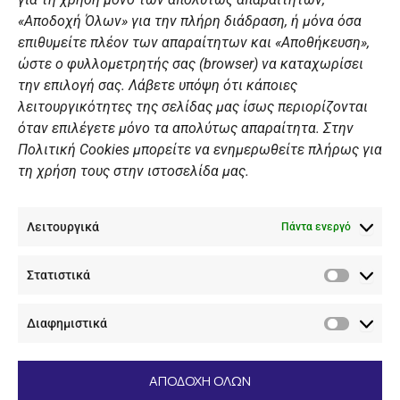
Χορηγοί
«Αποδοχή Όλων» για την πλήρη διάδραση, ή μόνα όσα
Summer Camp
επιθυμείτε πλέον των απαραίτητων και «Αποθήκευση»,
ώστε ο φυλλομετρητής σας (browser) να καταχωρίσει
ΠΡΟΣΩΠΙΚΑ ΔΕΔΟΜΕΝΑ
την επιλογή σας. Λάβετε υπόψη ότι κάποιες
λειτουργικότητες της σελίδας μας ίσως περιορίζονται
Πολιτική Ιστοσελίδας
όταν επιλέγετε μόνο τα απολύτως απαραίτητα. Στην
Πολιτική Cookies μπορείτε να ενημερωθείτε πλήρως για
Πολιτική Cookies Iστοσελίδας
τη χρήση τους στην ιστοσελίδα μας.
Γενική Πολιτική ΝΟΒ
Ενημέρωση Βιντεοεπιτήρησης
Λειτουργικά
Ενημέρωση Summer Camp
Πάντα ενεργό
Στατιστικά
ΕΠΙΚΟΙΝΩΝΊΑ
Στατιστ
Διαφημιστικά
+30 210 89 62 416
Διαφημι
+30 210 89 62 142
nov@nov.gr
ΑΠΟΔΟΧΗ ΟΛΩΝ