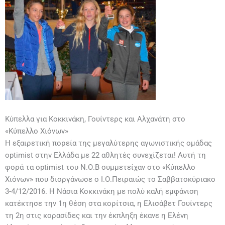
Κύπελλα για Κοκκινάκη, Γουίντερς και Αλχανάτη στο
«Κύπελλο Χιόνων»
Η εξαιρετική πορεία της μεγαλύτερης αγωνιστικής ομάδας
optimist στην Ελλάδα με 22 αθλητές συνεχίζεται! Αυτή τη
φορά τα optimist του Ν.Ο.Β συμμετείχαν στο «Κύπελλο
Χιόνων» που διοργάνωσε ο Ι.Ο.Πειραιώς το Σαββατοκύριακο
3-4/12/2016. Η Νάσια Κοκκινάκη με πολύ καλή εμφάνιση
κατέκτησε την 1η θέση στα κορίτσια, η Ελισάβετ Γουίντερς
τη 2η στις κορασίδες και την έκπληξη έκανε η Ελένη