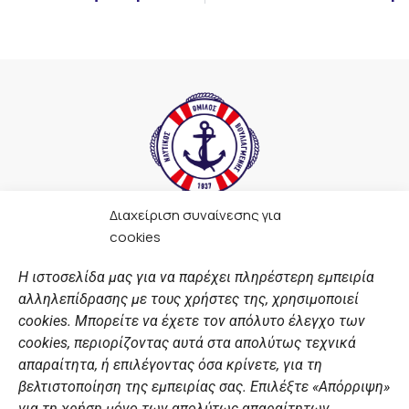
Διαχείριση συναίνεσης για
F
I
Y
L
cookies
a
n
o
i
c
s
u
n
Η ιστοσελίδα μας για να παρέχει πληρέστερη εμπειρία
e
t
t
k
αλληλεπίδρασης με τους χρήστες της, χρησιμοποιεί
b
a
u
e
ΣΎΝΔΕΣΜΟΙ
o
g
b
d
cookies. Μπορείτε να έχετε τον απόλυτο έλεγχο των
o
r
e
i
cookies, περιορίζοντας αυτά στα απολύτως τεχνικά
k
a
n
Αθλητικές σχολές
απαραίτητα, ή επιλέγοντας όσα κρίνετε, για τη
m
Διάπλους
βελτιστοποίηση της εμπειρίας σας. Επιλέξτε «Απόρριψη»
για τη χρήση μόνο των απολύτως απαραίτητων,