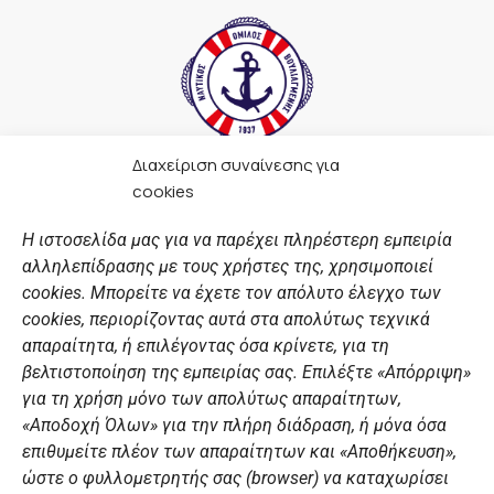
Διαχείριση συναίνεσης για
F
I
Y
L
cookies
a
n
o
i
c
s
u
n
Η ιστοσελίδα μας για να παρέχει πληρέστερη εμπειρία
e
t
t
k
αλληλεπίδρασης με τους χρήστες της, χρησιμοποιεί
b
a
u
e
ΣΎΝΔΕΣΜΟΙ
o
g
b
d
cookies. Μπορείτε να έχετε τον απόλυτο έλεγχο των
o
r
e
i
cookies, περιορίζοντας αυτά στα απολύτως τεχνικά
k
a
n
Αθλητικές σχολές
απαραίτητα, ή επιλέγοντας όσα κρίνετε, για τη
m
Διάπλους
βελτιστοποίηση της εμπειρίας σας. Επιλέξτε «Απόρριψη»
για τη χρήση μόνο των απολύτως απαραίτητων,
Χορηγοί
«Αποδοχή Όλων» για την πλήρη διάδραση, ή μόνα όσα
Summer Camp
επιθυμείτε πλέον των απαραίτητων και «Αποθήκευση»,
ώστε ο φυλλομετρητής σας (browser) να καταχωρίσει