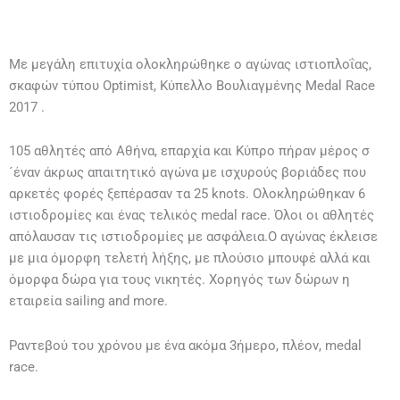
Με μεγάλη επιτυχία ολοκληρώθηκε ο αγώνας ιστιοπλοΐας,
σκαφών τύπου Optimist, Κύπελλο Βουλιαγμένης Medal Race
2017 .
105 αθλητές από Αθήνα, επαρχία και Κύπρο πήραν μέρος σ
´έναν άκρως απαιτητικό αγώνα με ισχυρούς βοριάδες που
αρκετές φορές ξεπέρασαν τα 25 knots. Ολοκληρώθηκαν 6
ιστιοδρομίες και ένας τελικός medal race. Όλοι οι αθλητές
απόλαυσαν τις ιστιοδρομίες με ασφάλεια.Ο αγώνας έκλεισε
με μια όμορφη τελετή λήξης, με πλούσιο μπουφέ αλλά και
όμορφα δώρα για τους νικητές. Χορηγός των δώρων η
εταιρεία sailing and more.
Ραντεβού του χρόνου με ένα ακόμα 3ήμερο, πλέον, medal
race.