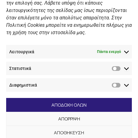
ΠΡΟΣΩΠΙΚΑ ΔΕΔΟΜΕΝΑ
την επιλογή σας. Λάβετε υπόψη ότι κάποιες
λειτουργικότητες της σελίδας μας ίσως περιορίζονται
Πολιτική Ιστοσελίδας
όταν επιλέγετε μόνο τα απολύτως απαραίτητα. Στην
Πολιτική Cookies μπορείτε να ενημερωθείτε πλήρως για
Πολιτική Cookies Iστοσελίδας
τη χρήση τους στην ιστοσελίδα μας.
Γενική Πολιτική ΝΟΒ
Ενημέρωση Βιντεοεπιτήρησης
Λειτουργικά
Ενημέρωση Summer Camp
Πάντα ενεργό
Στατιστικά
ΕΠΙΚΟΙΝΩΝΊΑ
Στατιστ
Διαφημιστικά
+30 210 89 62 416
Διαφημι
+30 210 89 62 142
nov@nov.gr
ΑΠΟΔΟΧΗ ΟΛΩΝ
Ναυτικός Όμιλος Βουλιαγμένης Λαιμός Βουλιαγμένης
ΑΠΟΡΡΙΨΗ
166 71
ΑΠΟΘΗΚΕΥΣΗ