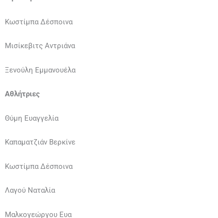
Κωστίμπα Δέσποινα
Μισίκεβιτς Αντριάνα
Ξενούλη Εμμανουέλα
Αθλήτριες
Θύμη Ευαγγελία
Καπαματζιάν Βερκίνε
Κωστίμπα Δέσποινα
Λαγού Ναταλία
Μαλκογεώργου Ευα