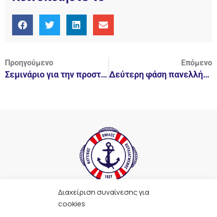
Προηγούμενο
Επόμενο
Σεμινάριο για την προστασία του καρχαρία και του θαλάσσιου οικοσυστήματος
Δεύτερη φάση πανελλήνιου πρωταθλήματος υδατοσφαίρισης εφήβων
Διαχείριση συναίνεσης για
F
I
Y
L
cookies
a
n
o
i