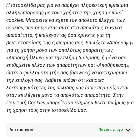
c
s
u
n
Η ιστοσελίδα μας για να παρέχει πληρέστερη εμπειρία
e
t
t
k
αλληλεπίδρασης με τους χρήστες της, χρησιμοποιεί
b
a
u
e
ΣΎΝΔΕΣΜΟΙ
o
g
b
d
cookies. Μπορείτε να έχετε τον απόλυτο έλεγχο των
o
r
e
i
cookies, περιορίζοντας αυτά στα απολύτως τεχνικά
k
a
n
Αθλητικές σχολές
απαραίτητα, ή επιλέγοντας όσα κρίνετε, για τη
m
Διάπλους
βελτιστοποίηση της εμπειρίας σας. Επιλέξτε «Απόρριψη»
για τη χρήση μόνο των απολύτως απαραίτητων,
Χορηγοί
«Αποδοχή Όλων» για την πλήρη διάδραση, ή μόνα όσα
Summer Camp
επιθυμείτε πλέον των απαραίτητων και «Αποθήκευση»,
ώστε ο φυλλομετρητής σας (browser) να καταχωρίσει
ΠΡΟΣΩΠΙΚΑ ΔΕΔΟΜΕΝΑ
την επιλογή σας. Λάβετε υπόψη ότι κάποιες
λειτουργικότητες της σελίδας μας ίσως περιορίζονται
Πολιτική Ιστοσελίδας
όταν επιλέγετε μόνο τα απολύτως απαραίτητα. Στην
Πολιτική Cookies μπορείτε να ενημερωθείτε πλήρως για
Πολιτική Cookies Iστοσελίδας
τη χρήση τους στην ιστοσελίδα μας.
Γενική Πολιτική ΝΟΒ
Ενημέρωση Βιντεοεπιτήρησης
Λειτουργικά
Ενημέρωση Summer Camp
Πάντα ενεργό