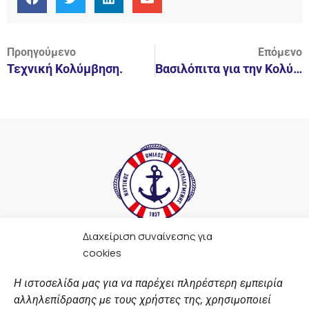
Προηγούμενο
Επόμενο
Τεχνική Κολύμβηση.
Βασιλόπιτα για την Κολύμβηση και την Τεχνική.
Διαχείριση συναίνεσης για
F
I
Y
L
cookies
a
n
o
i
c
s
u
n
Η ιστοσελίδα μας για να παρέχει πληρέστερη εμπειρία
e
t
t
k
αλληλεπίδρασης με τους χρήστες της, χρησιμοποιεί
b
a
u
e