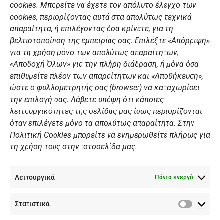
ΣΎΝΔΕΣΜΟΙ
o
g
b
d
cookies. Μπορείτε να έχετε τον απόλυτο έλεγχο των
o
r
e
i
cookies, περιορίζοντας αυτά στα απολύτως τεχνικά
k
a
n
Αθλητικές σχολές
απαραίτητα, ή επιλέγοντας όσα κρίνετε, για τη
m
Διάπλους
βελτιστοποίηση της εμπειρίας σας. Επιλέξτε «Απόρριψη»
για τη χρήση μόνο των απολύτως απαραίτητων,
Χορηγοί
«Αποδοχή Όλων» για την πλήρη διάδραση, ή μόνα όσα
Summer Camp
επιθυμείτε πλέον των απαραίτητων και «Αποθήκευση»,
ώστε ο φυλλομετρητής σας (browser) να καταχωρίσει
ΠΡΟΣΩΠΙΚΑ ΔΕΔΟΜΕΝΑ
την επιλογή σας. Λάβετε υπόψη ότι κάποιες
λειτουργικότητες της σελίδας μας ίσως περιορίζονται
Πολιτική Ιστοσελίδας
όταν επιλέγετε μόνο τα απολύτως απαραίτητα. Στην
Πολιτική Cookies μπορείτε να ενημερωθείτε πλήρως για
Πολιτική Cookies Iστοσελίδας
τη χρήση τους στην ιστοσελίδα μας.
Γενική Πολιτική ΝΟΒ
Ενημέρωση Βιντεοεπιτήρησης
Λειτουργικά
Ενημέρωση Summer Camp
Πάντα ενεργό
Στατιστικά
ΕΠΙΚΟΙΝΩΝΊΑ
Στατιστ