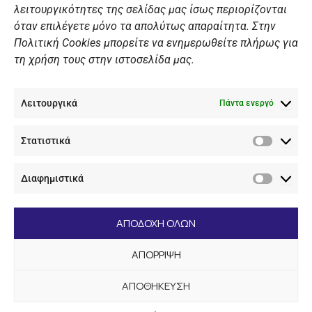
λειτουργικότητες της σελίδας μας ίσως περιορίζονται
Πολιτική Ιστοσελίδας
όταν επιλέγετε μόνο τα απολύτως απαραίτητα. Στην
Πολιτική Cookies μπορείτε να ενημερωθείτε πλήρως για
Πολιτική Cookies Iστοσελίδας
τη χρήση τους στην ιστοσελίδα μας.
Γενική Πολιτική ΝΟΒ
Ενημέρωση Βιντεοεπιτήρησης
Λειτουργικά
Ενημέρωση Summer Camp
Πάντα ενεργό
Στατιστικά
ΕΠΙΚΟΙΝΩΝΊΑ
Στατιστ
Διαφημιστικά
+30 210 89 62 416
Διαφημι
+30 210 89 62 142
nov@nov.gr
ΑΠΟΔΟΧΗ ΟΛΩΝ
Ναυτικός Όμιλος Βουλιαγμένης Λαιμός Βουλιαγμένης
ΑΠΟΡΡΙΨΗ
166 71
ΑΠΟΘΗΚΕΥΣΗ
[dc_copyright]