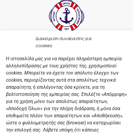
Διαχείριση συναίνεσης για
F
I
Y
L
cookies
a
n
o
i
c
s
u
n
Η ιστοσελίδα μας για να παρέχει πληρέστερη εμπειρία
e
t
t
k
αλληλεπίδρασης με τους χρήστες της, χρησιμοποιεί
b
a
u
e
ΣΎΝΔΕΣΜΟΙ
o
g
b
d
cookies. Μπορείτε να έχετε τον απόλυτο έλεγχο των
o
r
e
i
cookies, περιορίζοντας αυτά στα απολύτως τεχνικά
k
a
n
Αθλητικές σχολές
απαραίτητα, ή επιλέγοντας όσα κρίνετε, για τη
m
Διάπλους
βελτιστοποίηση της εμπειρίας σας. Επιλέξτε «Απόρριψη»
για τη χρήση μόνο των απολύτως απαραίτητων,
Χορηγοί
«Αποδοχή Όλων» για την πλήρη διάδραση, ή μόνα όσα
Summer Camp
επιθυμείτε πλέον των απαραίτητων και «Αποθήκευση»,
ώστε ο φυλλομετρητής σας (browser) να καταχωρίσει
ΠΡΟΣΩΠΙΚΑ ΔΕΔΟΜΕΝΑ
την επιλογή σας. Λάβετε υπόψη ότι κάποιες