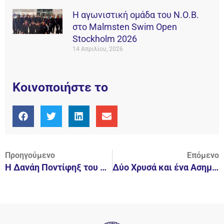
Η αγωνιστική ομάδα του Ν.Ο.Β.
στο Malmsten Swim Open
Stockholm 2026
14 Απριλίου, 2026
Κοινοποιήστε το
Προηγούμενο
Επόμενο
Η Δανάη Ποντίφηξ του Ναυτικού Ομίλου Βουλιαγμένης 5η στον κόσμο στο Windsurf!
Δύο Χρυσά και ένα Ασημένιο Μετάλλιο στο Πανελλήνιο Πρωτάθλημα Υποβρύχιας Σκοποβολής για την Κατερίνα Τοπούζογλου του Ν.Ο.Β.