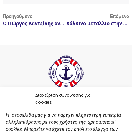
Προηγούμενο
Επόμενο
Ο Γιώργος Καντζίκης ανοίγει το δρόμο για αθλητές ΑΜΕΑ στο καθιστό wakeboard στην Ελλάδα
Χάλκινο μετάλλιο στην Εθνική ομάδα υδατοσφαίρισης κορασίδων με 3 αθλήτριες του Ν.Ο.Β.
Διαχείριση συναίνεσης για
F
I
Y
L
cookies
a
n
o
i
c
s
u
n
Η ιστοσελίδα μας για να παρέχει πληρέστερη εμπειρία
e
t
t
k
αλληλεπίδρασης με τους χρήστες της, χρησιμοποιεί
b
a
u
e
ΣΎΝΔΕΣΜΟΙ
o
g
b
d
cookies. Μπορείτε να έχετε τον απόλυτο έλεγχο των