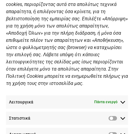
o
r
e
i
cookies, περιορίζοντας αυτά στα απολύτως τεχνικά
k
a
n
Αθλητικές σχολές
απαραίτητα, ή επιλέγοντας όσα κρίνετε, για τη
m
Διάπλους
βελτιστοποίηση της εμπειρίας σας. Επιλέξτε «Απόρριψη»
για τη χρήση μόνο των απολύτως απαραίτητων,
Χορηγοί
«Αποδοχή Όλων» για την πλήρη διάδραση, ή μόνα όσα
Summer Camp
επιθυμείτε πλέον των απαραίτητων και «Αποθήκευση»,
ώστε ο φυλλομετρητής σας (browser) να καταχωρίσει
ΠΡΟΣΩΠΙΚΑ ΔΕΔΟΜΕΝΑ
την επιλογή σας. Λάβετε υπόψη ότι κάποιες
λειτουργικότητες της σελίδας μας ίσως περιορίζονται
Πολιτική Ιστοσελίδας
όταν επιλέγετε μόνο τα απολύτως απαραίτητα. Στην
Πολιτική Cookies μπορείτε να ενημερωθείτε πλήρως για
Πολιτική Cookies Iστοσελίδας
τη χρήση τους στην ιστοσελίδα μας.
Γενική Πολιτική ΝΟΒ
Ενημέρωση Βιντεοεπιτήρησης
Λειτουργικά
Ενημέρωση Summer Camp
Πάντα ενεργό
Στατιστικά
ΕΠΙΚΟΙΝΩΝΊΑ
Στατιστ