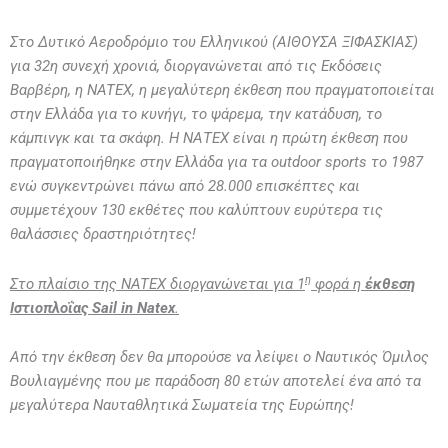
Στο Δυτικό Αεροδρόμιο του Ελληνικού (ΑΙΘΟΥΣΑ ΞΙΦΑΣΚΙΑΣ)
για 32η συνεχή χρονιά, διοργανώνεται από τις Εκδόσεις
Βαρβέρη, η NATEX, η μεγαλύτερη έκθεση που πραγματοποιείται
στην Ελλάδα για το κυνήγι, το ψάρεμα, την κατάδυση, το
κάμπινγκ και τα σκάφη. Η ΝΑΤΕΧ είναι η πρώτη έκθεση που
πραγματοποιήθηκε στην Ελλάδα για τα outdoor sports το 1987
ενώ συγκεντρώνει πάνω από 28.000 επισκέπτες και
συμμετέχουν 130 εκθέτες που καλύπτουν ευρύτερα τις
θαλάσσιες δραστηριότητες!
η
Στο πλαίσιο της
NATEX διοργανώνεται για 1
φορά η
έκθεση
Ιστιοπλοΐας Sail in Natex
.
Από την έκθεση δεν θα μπορούσε να λείψει ο Ναυτικός Όμιλος
Βουλιαγμένης που με παράδοση 80 ετών αποτελεί ένα από τα
μεγαλύτερα Ναυταθλητικά Σωματεία της Ευρώπης!