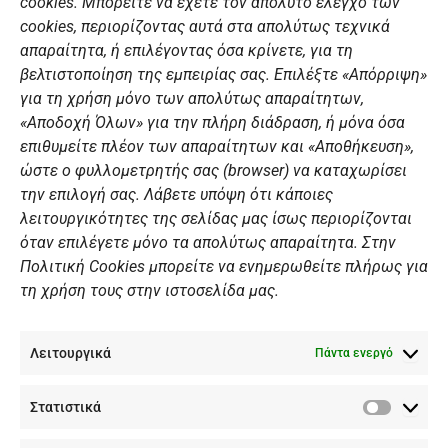
o
g
b
d
cookies. Μπορείτε να έχετε τον απόλυτο έλεγχο των
o
r
e
i
cookies, περιορίζοντας αυτά στα απολύτως τεχνικά
k
a
n
Αθλητικές σχολές
απαραίτητα, ή επιλέγοντας όσα κρίνετε, για τη
m
Διάπλους
βελτιστοποίηση της εμπειρίας σας. Επιλέξτε «Απόρριψη»
για τη χρήση μόνο των απολύτως απαραίτητων,
Χορηγοί
«Αποδοχή Όλων» για την πλήρη διάδραση, ή μόνα όσα
Summer Camp
επιθυμείτε πλέον των απαραίτητων και «Αποθήκευση»,
ώστε ο φυλλομετρητής σας (browser) να καταχωρίσει
ΠΡΟΣΩΠΙΚΑ ΔΕΔΟΜΕΝΑ
την επιλογή σας. Λάβετε υπόψη ότι κάποιες
λειτουργικότητες της σελίδας μας ίσως περιορίζονται
Πολιτική Ιστοσελίδας
όταν επιλέγετε μόνο τα απολύτως απαραίτητα. Στην
Πολιτική Cookies μπορείτε να ενημερωθείτε πλήρως για
Πολιτική Cookies Iστοσελίδας
τη χρήση τους στην ιστοσελίδα μας.
Γενική Πολιτική ΝΟΒ
Ενημέρωση Βιντεοεπιτήρησης
Λειτουργικά
Ενημέρωση Summer Camp
Πάντα ενεργό
Στατιστικά
ΕΠΙΚΟΙΝΩΝΊΑ
Στατιστ