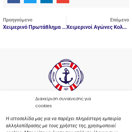
Προηγούμενο
Επόμενο
Χειμερινό Πρωτάθλημα Τεχνικής Κολύμβησης 2018
Χειμερινοί Αγώνες Κολύμβησης Προαγωνιστικών
Διαχείριση συναίνεσης για
F
I
Y
L
cookies
a
n
o
i
c
s
u
n
Η ιστοσελίδα μας για να παρέχει πληρέστερη εμπειρία
e
t
t
k
αλληλεπίδρασης με τους χρήστες της, χρησιμοποιεί
b
a
u
e
ΣΎΝΔΕΣΜΟΙ