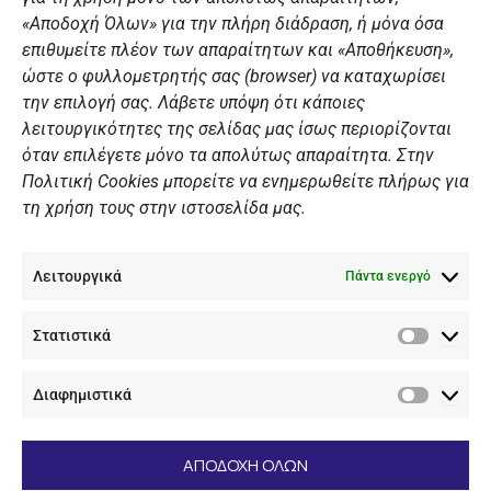
«Αποδοχή Όλων» για την πλήρη διάδραση, ή μόνα όσα
Summer Camp
επιθυμείτε πλέον των απαραίτητων και «Αποθήκευση»,
ώστε ο φυλλομετρητής σας (browser) να καταχωρίσει
ΠΡΟΣΩΠΙΚΑ ΔΕΔΟΜΕΝΑ
την επιλογή σας. Λάβετε υπόψη ότι κάποιες
λειτουργικότητες της σελίδας μας ίσως περιορίζονται
Πολιτική Ιστοσελίδας
όταν επιλέγετε μόνο τα απολύτως απαραίτητα. Στην
Πολιτική Cookies μπορείτε να ενημερωθείτε πλήρως για
Πολιτική Cookies Iστοσελίδας
τη χρήση τους στην ιστοσελίδα μας.
Γενική Πολιτική ΝΟΒ
Ενημέρωση Βιντεοεπιτήρησης
Λειτουργικά
Ενημέρωση Summer Camp
Πάντα ενεργό
Στατιστικά
ΕΠΙΚΟΙΝΩΝΊΑ
Στατιστ
Διαφημιστικά
+30 210 89 62 416
Διαφημι
+30 210 89 62 142
nov@nov.gr
ΑΠΟΔΟΧΗ ΟΛΩΝ