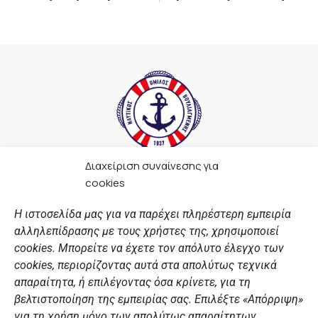
Διαχείριση συναίνεσης για
F
I
Y
L
cookies
a
n
o
i
c
s
u
n
Η ιστοσελίδα μας για να παρέχει πληρέστερη εμπειρία
e
t
t
k
αλληλεπίδρασης με τους χρήστες της, χρησιμοποιεί
b
a
u
e
ΣΎΝΔΕΣΜΟΙ
o
g
b
d
cookies. Μπορείτε να έχετε τον απόλυτο έλεγχο των
o
r
e
i
cookies, περιορίζοντας αυτά στα απολύτως τεχνικά
k
a
n
Αθλητικές σχολές
απαραίτητα, ή επιλέγοντας όσα κρίνετε, για τη
m
Διάπλους
βελτιστοποίηση της εμπειρίας σας. Επιλέξτε «Απόρριψη»
για τη χρήση μόνο των απολύτως απαραίτητων,
Χορηγοί