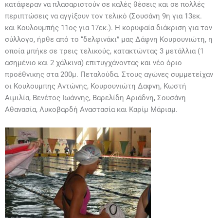
κατάφεραν να πλασαριστούν σε καλές θέσεις και σε πολλές
περιπτώσεις να αγγίξουν τον τελικό (Σουσάνη 9η για 13εκ.
και Κουλουμπής 11ος για 17εκ.). Η κορυφαία διάκριση για τον
σύλλογο, ήρθε από το “δελφινάκι” μας Δάφνη Κουρουνιώτη, η
οποία μπήκε σε τρεις τελικούς, κατακτώντας 3 μετάλλια (1
ασημένιο και 2 χάλκινα) επιτυγχάνοντας και νέο όριο
προέθνικης στα 200μ. Πεταλούδα. Στους αγώνες συμμετείχαν
οι Κουλουμπης Αντώνης, Κουρουνιώτη Δαφνη, Κωστή
Αιμιλία, Βενέτος Ιωάννης, Βαρελίδη Αριάδνη, Σουσάνη
Αθανασία, Λυκοβαρδή Αναστασία και Καρίμ Μάριαμ.