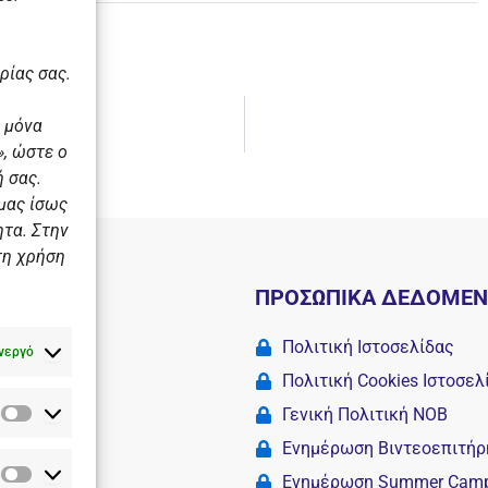
ρίας σας.
 μόνα
, ώστε ο
 σας.
 μας ίσως
ητα. Στην
τη χρήση
Ι
ΠΡΟΣΩΠΙΚΑ ΔΕΔΟΜΕ
 σχολές
Πολιτική Ιστοσελίδας
νεργό
Πολιτική Cookies Iστοσελ
Γενική Πολιτική ΝΟΒ
Στατιστικά
Camp
Ενημέρωση Βιντεοεπιτήρ
Ενημέρωση Summer Cam
Διαφημιστικά