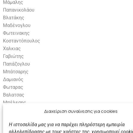
Μάμαλης
Παπανικολάου
Βλατάκης
Μαδένογλου
Φωτεινακης
Κοσταντόπουλος
Χαλκιας
Γαβιώτης
Παπάζογλου
Μπάτσαρης
Δαμιανός
Φωταρας
Βαλατσας
Μπέλεσης
Καστρινάκης
Διαχείριση συναίνεσης για cookies
Η ιστοσελίδα μας για να παρέχει πληρέστερη εμπειρία
αλληλεπίδρασης με τους χρήστες της, χρησιμοποιεί cooki