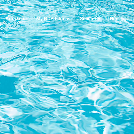
Διάπλους
My NOB Fitness
Solidarity
Νέα