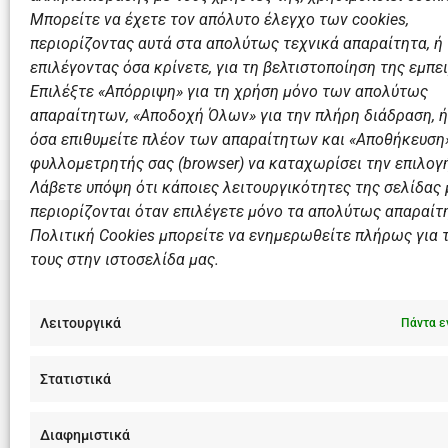
Μπορείτε να έχετε τον απόλυτο έλεγχο των cookies,
περιορίζοντας αυτά στα απολύτως τεχνικά απαραίτητα, ή
επιλέγοντας όσα κρίνετε, για τη βελτιστοποίηση της εμπει
Επιλέξτε «Απόρριψη» για τη χρήση μόνο των απολύτως
Προηγούμενο
απαραίτητων, «Αποδοχή Όλων» για την πλήρη διάδραση, ή
Πρωτάθλημα για τις Μ. Κορασίδες της Βουλιαγμένης.
όσα επιθυμείτε πλέον των απαραίτητων και «Αποθήκευση»
φυλλομετρητής σας (browser) να καταχωρίσει την επιλογή
Λάβετε υπόψη ότι κάποιες λειτουργικότητες της σελίδας
περιορίζονται όταν επιλέγετε μόνο τα απολύτως απαραίτ
Πολιτική Cookies μπορείτε να ενημερωθείτε πλήρως για 
τους στην ιστοσελίδα μας.
ΣΎΝΔΕΣΜΟ
Αθλητικές
Λειτουργικά
Πάντα ε
Διάπλους
Χορηγοί
Στατιστικά
Summer 
Διαφημιστικά
F
I
Y
L