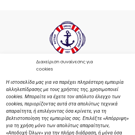
Διαχείριση συναίνεσης για
F
I
Y
L
cookies
a
n
o
i
c
s
u
n
Η ιστοσελίδα μας για να παρέχει πληρέστερη εμπειρία
e
t
t
k
αλληλεπίδρασης με τους χρήστες της, χρησιμοποιεί
b
a
u
e
ΣΎΝΔΕΣΜΟΙ
o
g
b
d
cookies. Μπορείτε να έχετε τον απόλυτο έλεγχο των
o
r
e
i
cookies, περιορίζοντας αυτά στα απολύτως τεχνικά
k
a
n
Αθλητικές σχολές
απαραίτητα, ή επιλέγοντας όσα κρίνετε, για τη
m
Διάπλους
βελτιστοποίηση της εμπειρίας σας. Επιλέξτε «Απόρριψη»
για τη χρήση μόνο των απολύτως απαραίτητων,
Χορηγοί
«Αποδοχή Όλων» για την πλήρη διάδραση, ή μόνα όσα
Summer Camp