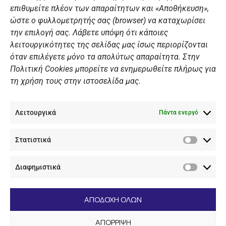
επιθυμείτε πλέον των απαραίτητων και «Αποθήκευση»,
ώστε ο φυλλομετρητής σας (browser) να καταχωρίσει
ΠΡΟΣΩΠΙΚΑ ΔΕΔΟΜΕΝΑ
την επιλογή σας. Λάβετε υπόψη ότι κάποιες
λειτουργικότητες της σελίδας μας ίσως περιορίζονται
Πολιτική Ιστοσελίδας
όταν επιλέγετε μόνο τα απολύτως απαραίτητα. Στην
Πολιτική Cookies μπορείτε να ενημερωθείτε πλήρως για
Πολιτική Cookies Iστοσελίδας
τη χρήση τους στην ιστοσελίδα μας.
Γενική Πολιτική ΝΟΒ
Ενημέρωση Βιντεοεπιτήρησης
Λειτουργικά
Ενημέρωση Summer Camp
Πάντα ενεργό
Στατιστικά
ΕΠΙΚΟΙΝΩΝΊΑ
Στατιστ
Διαφημιστικά
+30 210 89 62 416
Διαφημι
+30 210 89 62 142
nov@nov.gr
ΑΠΟΔΟΧΗ ΟΛΩΝ
Ναυτικός Όμιλος Βουλιαγμένης Λαιμός Βουλιαγμένης
ΑΠΟΡΡΙΨΗ
166 71