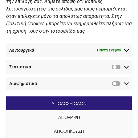
ΠΡΟΣΩΠΙΚΑ ΔΕΔΟΜΕΝΑ
την επιλογή σας. Λάβετε υπόψη ότι κάποιες
λειτουργικότητες της σελίδας μας ίσως περιορίζονται
Πολιτική Ιστοσελίδας
όταν επιλέγετε μόνο τα απολύτως απαραίτητα. Στην
Πολιτική Cookies μπορείτε να ενημερωθείτε πλήρως για
Πολιτική Cookies Iστοσελίδας
τη χρήση τους στην ιστοσελίδα μας.
Γενική Πολιτική ΝΟΒ
Ενημέρωση Βιντεοεπιτήρησης
Λειτουργικά
Ενημέρωση Summer Camp
Πάντα ενεργό
Στατιστικά
ΕΠΙΚΟΙΝΩΝΊΑ
Στατιστ
Διαφημιστικά
+30 210 89 62 416
Διαφημι
+30 210 89 62 142
nov@nov.gr
ΑΠΟΔΟΧΗ ΟΛΩΝ
Ναυτικός Όμιλος Βουλιαγμένης Λαιμός Βουλιαγμένης
ΑΠΟΡΡΙΨΗ
166 71
ΑΠΟΘΗΚΕΥΣΗ