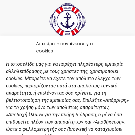
Διαχείριση συναίνεσης για
F
I
Y
L
cookies
a
n
o
i
c
s
u
n
Η ιστοσελίδα μας για να παρέχει πληρέστερη εμπειρία
e
t
t
k
αλληλεπίδρασης με τους χρήστες της, χρησιμοποιεί
b
a
u
e
ΣΎΝΔΕΣΜΟΙ
o
g
b
d
cookies. Μπορείτε να έχετε τον απόλυτο έλεγχο των
o
r
e
i
cookies, περιορίζοντας αυτά στα απολύτως τεχνικά
k
a
n
Αθλητικές σχολές
απαραίτητα, ή επιλέγοντας όσα κρίνετε, για τη
m
Διάπλους
βελτιστοποίηση της εμπειρίας σας. Επιλέξτε «Απόρριψη»
για τη χρήση μόνο των απολύτως απαραίτητων,
Χορηγοί
«Αποδοχή Όλων» για την πλήρη διάδραση, ή μόνα όσα
Summer Camp
επιθυμείτε πλέον των απαραίτητων και «Αποθήκευση»,
ώστε ο φυλλομετρητής σας (browser) να καταχωρίσει