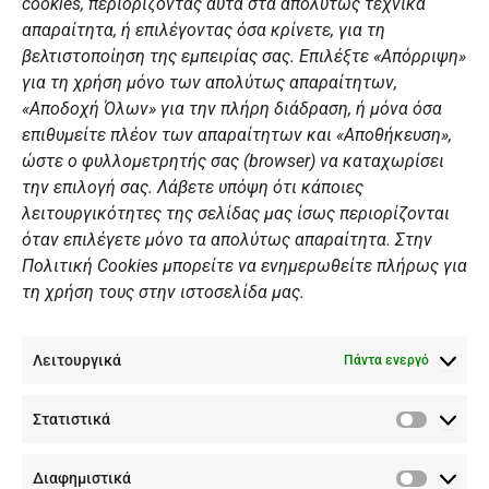
cookies, περιορίζοντας αυτά στα απολύτως τεχνικά
k
a
n
Αθλητικές σχολές
απαραίτητα, ή επιλέγοντας όσα κρίνετε, για τη
m
Διάπλους
βελτιστοποίηση της εμπειρίας σας. Επιλέξτε «Απόρριψη»
για τη χρήση μόνο των απολύτως απαραίτητων,
Χορηγοί
«Αποδοχή Όλων» για την πλήρη διάδραση, ή μόνα όσα
Summer Camp
επιθυμείτε πλέον των απαραίτητων και «Αποθήκευση»,
ώστε ο φυλλομετρητής σας (browser) να καταχωρίσει
ΠΡΟΣΩΠΙΚΑ ΔΕΔΟΜΕΝΑ
την επιλογή σας. Λάβετε υπόψη ότι κάποιες
λειτουργικότητες της σελίδας μας ίσως περιορίζονται
Πολιτική Ιστοσελίδας
όταν επιλέγετε μόνο τα απολύτως απαραίτητα. Στην
Πολιτική Cookies μπορείτε να ενημερωθείτε πλήρως για
Πολιτική Cookies Iστοσελίδας
τη χρήση τους στην ιστοσελίδα μας.
Γενική Πολιτική ΝΟΒ
Ενημέρωση Βιντεοεπιτήρησης
Λειτουργικά
Ενημέρωση Summer Camp
Πάντα ενεργό
Στατιστικά
ΕΠΙΚΟΙΝΩΝΊΑ
Στατιστ
Διαφημιστικά
+30 210 89 62 416
Διαφημι