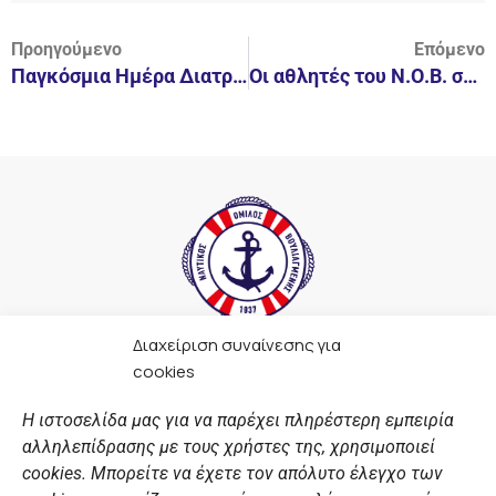
Προηγούμενο
Επόμενο
Παγκόσμια Ημέρα Διατροφής με την εκδήλωση “Ευεξία στον Όμιλο” αφιερωμένη στη διατροφή
Οι αθλητές του Ν.Ο.Β. στην παρέλαση για τον εορτασμό της επετείου της 28ης Οκτωβρίου
Διαχείριση συναίνεσης για
F
I
Y
L
cookies
a
n
o
i
c
s
u
n
Η ιστοσελίδα μας για να παρέχει πληρέστερη εμπειρία
e
t
t
k
αλληλεπίδρασης με τους χρήστες της, χρησιμοποιεί
b
a
u
e
ΣΎΝΔΕΣΜΟΙ
o
g
b
d
cookies. Μπορείτε να έχετε τον απόλυτο έλεγχο των
o
r
e
i