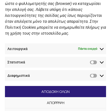
ώστε ο φυλλομετρητής σας (browser) να καταχωρίσει
ΠΡΟΣΩΠΙΚΑ ΔΕΔΟΜΕΝΑ
την επιλογή σας. Λάβετε υπόψη ότι κάποιες
λειτουργικότητες της σελίδας μας ίσως περιορίζονται
Πολιτική Ιστοσελίδας
όταν επιλέγετε μόνο τα απολύτως απαραίτητα. Στην
Πολιτική Cookies μπορείτε να ενημερωθείτε πλήρως για
Πολιτική Cookies Iστοσελίδας
τη χρήση τους στην ιστοσελίδα μας.
Γενική Πολιτική ΝΟΒ
Ενημέρωση Βιντεοεπιτήρησης
Λειτουργικά
Ενημέρωση Summer Camp
Πάντα ενεργό
Στατιστικά
ΕΠΙΚΟΙΝΩΝΊΑ
Στατιστ
Διαφημιστικά
+30 210 89 62 416
Διαφημι
+30 210 89 62 142
nov@nov.gr
ΑΠΟΔΟΧΗ ΟΛΩΝ
Ναυτικός Όμιλος Βουλιαγμένης Λαιμός Βουλιαγμένης
ΑΠΟΡΡΙΨΗ
166 71