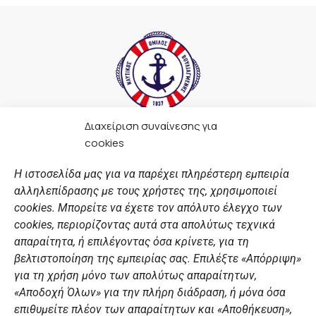
Διαχείριση συναίνεσης για
F
I
Y
L
cookies
a
n
o
i
c
s
u
n
Η ιστοσελίδα μας για να παρέχει πληρέστερη εμπειρία
e
t
t
k
αλληλεπίδρασης με τους χρήστες της, χρησιμοποιεί
b
a
u
e
ΣΎΝΔΕΣΜΟΙ
o
g
b
d
cookies. Μπορείτε να έχετε τον απόλυτο έλεγχο των
o
r
e
i
cookies, περιορίζοντας αυτά στα απολύτως τεχνικά
k
a
n
Αθλητικές σχολές
απαραίτητα, ή επιλέγοντας όσα κρίνετε, για τη
m
Διάπλους
βελτιστοποίηση της εμπειρίας σας. Επιλέξτε «Απόρριψη»
για τη χρήση μόνο των απολύτως απαραίτητων,
Χορηγοί
«Αποδοχή Όλων» για την πλήρη διάδραση, ή μόνα όσα
Summer Camp
επιθυμείτε πλέον των απαραίτητων και «Αποθήκευση»,